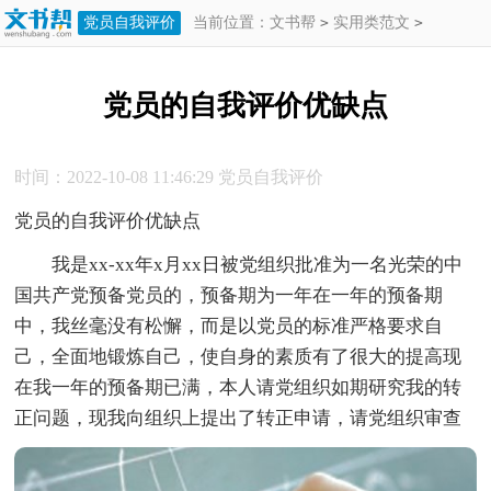
党员自我评价
当前位置：
文书帮
>
实用类范文
>
自我评价
>
党员自我评价
>
党员的自我
党员的自我评价优缺点
评价优缺点
时间：2022-10-08 11:46:29
党员自我评价
党员的自我评价优缺点
我是xx-xx年x月xx日被党组织批准为一名光荣的中
国共产党预备党员的，预备期为一年在一年的预备期
中，我丝毫没有松懈，而是以党员的标准严格要求自
己，全面地锻炼自己，使自身的素质有了很大的提高现
在我一年的预备期已满，本人请党组织如期研究我的转
正问题，现我向组织上提出了转正申请，请党组织审查