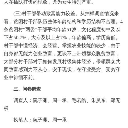
人在插队打饭的现象，尤为女生特别严重。
(三)村干部带动致富能力较差。从抽样调查情况来
看，贫困村干部队伍整体年龄结构和学历结构不合理。4
条贫困村“两委”干部平均年龄51岁，文化程度初中及以
下占50.7%，大专及以上占7%，年龄偏高，学历偏低。
村干部中懂经济、会经营、掌握农业技能的较少，由于
自身都无能力创业致富，更谈不上带领群众脱贫致富，
大部分村干部对于如何发展村级集体经济，带领群众共
同致富感到力不从心，安于现状，在守业受穷、受穷守
业中徘徊不前。
三、问卷调查
调查人：阮子渊、周一承、毛若皓、朱昊东、郑无
极
执笔人：阮子渊、周一承