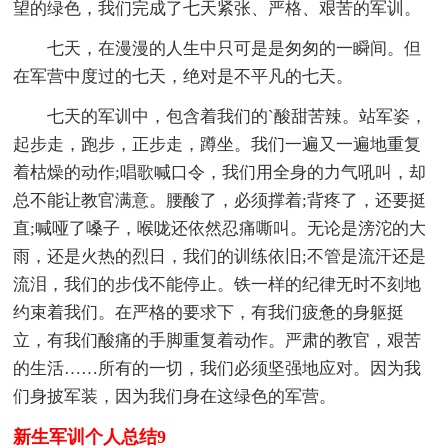
望的绿色，我们完成了七天紧张、严格、艰苦的军训。
七天，在漫漫的人生中只可是是匆匆的一瞬间。但
在军营中度过的七天，绝对是不平凡的七天。
七天的军训中，包含着我们的`酸甜苦辣。站军姿，
起步走，跑步，正步走，蹲坐。我们一遍又一遍地重复
着枯燥的动作;唱歌喊口令，我们用全身的力气吼叫，却
总不能让教官满意。腰酸了，必须撑着;背疼了，还要挺
直;喊哑了嗓子，喉咙还依然忍痛嘶叫。无论是滂沱的大
雨，还是火热的烈日，我们的训练依旧;不管是流汗还是
流泪，我们的步伐不能停止。铁一样的纪律无时不刻地
约束着我们。在严格的要求下，有我们疲惫的身躯挺
立，有我们酸痛的手脚重复着动作。严肃的教官，艰苦
的生活……所有的一切，我们必须坚强地应对。因为我
们身披军装，因为我们身在这绿色的军营。
新生军训个人总结9