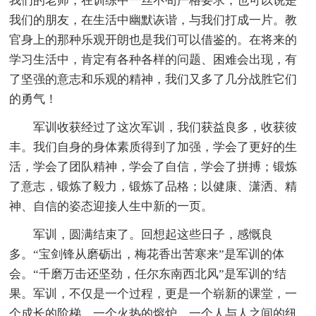
我们的老师，在训练中一丝不苟严格要求；也可以说是
我们的朋友，在生活中幽默诙谐，与我们打成一片。教
官身上的那种乐观开朗也是我们可以借鉴的。在将来的
学习生活中，肯定有各种各样的问题、困难会出现，有
了坚强的意志和乐观的精神，我们又多了几分战胜它们
的勇气！
军训收获经过了这次军训，我们获益良多，收获彼
丰。我们自身的身体素质得到了加强，学会了更好的生
活，学会了团队精神，学会了自信，学会了拼搏；锻炼
了意志，锻炼了毅力，锻炼了品格；以健康、潇洒、精
神、自信的姿态迎接人生中新的一页。
军训，圆满结束了。回想起这些日子，感慨良
多。“宝剑锋从磨砺出，梅花香出苦寒来”是军训的体
会。“千磨万击还坚劲，任尔东南西北风”是军训的'结
果。军训，不仅是一个过程，更是一个崭新的课堂，一
个成长的阶梯，一个火热的熔炉，一个人与人之间的纽