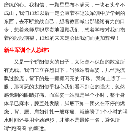
磨练的心。我相信，一颗星星布不满天，一块石头垒不
成山，我们13班以后一定会秉着在这次军训中所学到的
东西，去不断挑战自己，想着教官喊出那铿锵有力的口
令，想着老师尽职尽责地照顾我们，想着学校对我们抱
着的殷殷期望，13班的未来定会因我们而更加辉煌！
新生军训个人总结5
又是一个骄阳似火的日子，太阳毫不保留的散发所
有光线。我们伫立在烈日下，当我站着军姿，几丝热流
飘过脸庞，留下的是一颗颗闪亮的'汗珠。我向上瞟了一
眼，那可恶的太阳似乎担心我们看不到它的强大，忽然
感觉刺的眼睛好痛。而军姿一站就是半个小时，整个身
体早已麻木，膝盖处发酸，脚底下如一团火在不停的燃
烧，背、腰、肩如针扎一般疼痛。就连盼了1个小时的喝
水时间还要用全劲跑步，才能不是最终一名，避免所
谓“跑圈圈”的噩运。