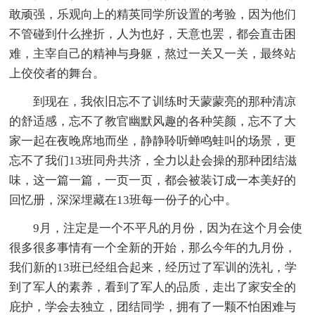
敢顽强，乐观向上的精英同学所设置的考验，因为他们
不管碰到什么挫折，人为也好，天意也罢，都会直击困
难，主宰自己的精神与身躯，熬过一关又一关，最终站
上佼佼者的舞台。
到现在，我依旧忘不了训练时天蒙蒙亮的那种清凉
的舒适感，忘不了教官幽默风趣的各种笑颜，忘不了大
家一起在夜晚席地而坐，静静聆听蝉鸣蛙叫的场景，更
忘不了我们13班同舟共济，全力以赴会操的那种团结滋
味，这一篇一篇，一页一页，都会被装订成一本美好的
回忆册，深深埋藏在13班每一份子的心中。
9月，注定是一个不平凡的月份，因为在这个月会使
很多很多事情有一个全新的开始，那么今年的九月份，
我们新的13班已经组合起来，经历过了军训的洗礼，学
到了军人的素养，看到了军人的品质，走出了家安全的
庇护，学会去独立，团结同学，拥有了一颗不怕困难与