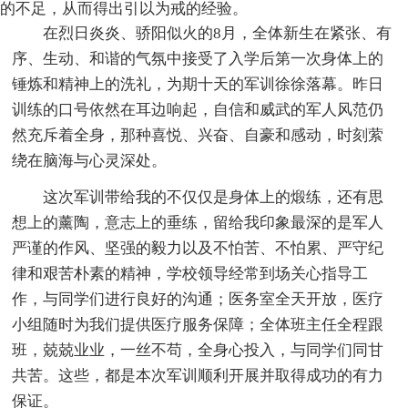
的不足，从而得出引以为戒的经验。
在烈日炎炎、骄阳似火的8月，全体新生在紧张、有
序、生动、和谐的气氛中接受了入学后第一次身体上的
锤炼和精神上的洗礼，为期十天的军训徐徐落幕。昨日
训练的口号依然在耳边响起，自信和威武的军人风范仍
然充斥着全身，那种喜悦、兴奋、自豪和感动，时刻萦
绕在脑海与心灵深处。
这次军训带给我的不仅仅是身体上的煅练，还有思
想上的薰陶，意志上的垂练，留给我印象最深的是军人
严谨的作风、坚强的毅力以及不怕苦、不怕累、严守纪
律和艰苦朴素的精神，学校领导经常到场关心指导工
作，与同学们进行良好的沟通；医务室全天开放，医疗
小组随时为我们提供医疗服务保障；全体班主任全程跟
班，兢兢业业，一丝不苟，全身心投入，与同学们同甘
共苦。这些，都是本次军训顺利开展并取得成功的有力
保证。