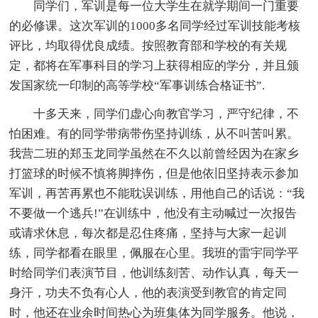
同学们，军训是每一位大学生在就学期间一门重要
的必修课。这次军训的1000多名同学经过军训技能考核
评比，均取得优良成绩。按照教育部和学校的有关规
定，都将在军事科目的学习上获得相应的学分，并且颁
发国家统一印制的高等学校“军事训练合格证书”.
十多天来，同学们虚心向教官学习，严守纪律，不
怕困难。有的同学带病带伤坚持训练，从不叫苦叫累。
我营二班的郑玉龙同学虽然在不久以前曾经因为在家乡
打篮球的时候不慎将脚摔伤，但是他依旧坚持表示参加
军训，再苦再累也不能耽误训练，用他自己的话说：“我
不要做一个逃兵!”在训练中，他没有主动喊过一次报告
或请求休息，每次都是忍住疼痛，坚持与大家一起训
练，同学都看在眼里，佩服在心里。我班的雷宇同学平
时给同学们表演节目，他训练刻苦、动作认真，每天一
身汗，功夫不负有心人，他的表演受到教官的肯定同
时，他还在业余时间热心为班集体为同学服务。他说，