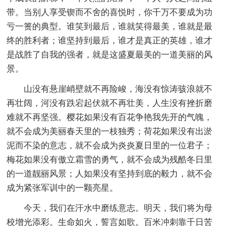
带。当别人享受锲而不舍的喜悦时，你千万不要成为功
亏一篑的典型。谁笑到最后，谁就笑得最美，谁就是最
终的胜利者；谁坚持到最后，谁才是真正的英雄，谁才
是战胜了自我的强者，就是这盛夏最美的一道美丽的风
景。
山没有悬崖峭壁就不再险峻，海没有惊涛骇浪就不
再壮阔，河没有跌宕起伏就不再壮美，人生没有挫折磨
难就不再坚强。樱花如果没有百花争艳我先开的气魄，
就不会成为美丽春天里的一枝独秀；荷花如果没有出淤
泥而不染的意志，就不会成为炎炎夏日里的一位君子；
梅花如果没有傲立霜雪的勇气，就不会成为残酷冬日里
的一道靓丽风景；人如果没有坚持到底的毅力，就不会
成为紧张军训中的一颗亮星。
今天，我们在汗水中磨练意志。明天，我们将为母
校增光添彩。生命如火，誓言如歌。百米冲刺靠千日苦