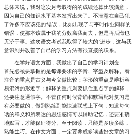
总体来说，我对这次月考取得的的成绩还算比较满意，
因为自己的知识水平基本发挥出来了。不满意在自己犯
了许多不应该犯的'错误，比如出现了与平时作业同样的
错误，使那本该属于我的分数离我而去，但是再后悔也
无济于事。这次语文考试我取得了较大的`进步，这与我
意识到并改善了自己的学习方法有很直接的联系。
在学好语文方面，我做出了自己的学习计划变——
首先必须要掌握的是每课要求的字音、字型及解释。看
注音的重点是古义与今义做比较；字形的重点是辨析容
易混淆的形近字；解释的重点则要抓住重点字的解释，
还要注意通假字。不管任何时候背诵和默写配对复习是
有必要做的，做到熟练到能快速联想上下句，知道每句
话的释义和所表达的思想感情可以辅助记忆，还要准确
地默写，才能保证得分。至于阅读，只能是多读多练，
熟能生巧。在作文方面，一定要养成多读些好文章的习