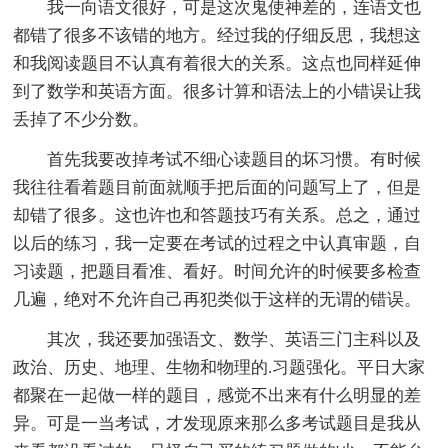
我一向语文很好，可是这次鬼使神差的，连语文也
都错了很多不该错的地方。经过我的仔细反思，我想这
和我阅读题目不认真有着很大的关系。这点也同样延伸
到了数学和英语方面。很多计算和语法上的小错误让我
丢掉了不少分数。
首先我要改掉考试不细心读题目的坏习惯。有时候
我往往看着题目前面就顺手把后面的问题写上了，但是
却错了很多。这也许也和答题技巧有关系。总之，通过
以后的练习，我一定要在考试的过程之中认真审题，自
习读题，把题目看准、看好。时间允许的时候要多检查
几遍，绝对不允许自己再犯类似于这样的无谓的错误。
其次，我还要加强语文、数学、英语三门主科以及
政治、历史、地理、生物和物理的.习题强化。平日大家
都聚在一起做一样的题目，感觉不出来有什么明显的差
异。可是一当考试，才发现原来那么多考试题目是我从