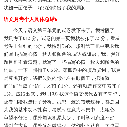
犹如一面镜子，深深的映出了我的漏洞。
语文月考个人具体总结6
今天，语文第三单元的试卷发下来了。我考砸了！
我只考了91.5分。试卷的第一页我就被扣了7.5分，看着
考卷上鲜红的“╳”，我特别伤心。想到第三题中要求我
们写出描写心情、秋天和颜色的.成语或短语，我居然连
题目也不看清楚，就写了一些描写心情、秋天和颜色的
词语，一下子就扣了6.5分。第四题中的填反义词，我更
是莫名其妙，我把失败的“败”左右颠倒了，把骄傲
的“骄”写成了“娇”，又扣了1分。还有就是作文中被扣了
1分。成绩出来，老师也对我这个语文课代表有些失望，
还专门给我进行了分析。我想，这次错成这样，都是因
为我的基本功不扎实，考试时注意力不集中，太粗心，
审题不仔细，课外知识积累太少，平时学习态度不好，
错别字太多，课外练习做得少，做作业不认真，字也写