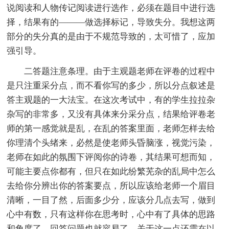
说阅读和人物传记阅读进行选作，必须在题目中进行选
择，结果有的———做选择标记，导致失分。我想这两
部分的失分真的是由于不规范导致的，太可惜了，应加
强引导。
二答题注意条理。由于主观题老师在评卷的过程中
是只注重采分点，而不看你写的多少，所以分点叙述是
答主观题的一大法宝。在这次考试中，有的学生拉拉杂
杂写的非常多，又没有具体来分采分点，结果给评卷老
师的第一感觉就是乱，在乱的答案里面，老师怎样去给
你理清个头绪来，必然是使老师头昏脑涨，视觉污染，
老师在如此的氛围下评阅你的诗卷，其结果可想而知，
可能主要点你都有，但只在如此纷繁芜杂的乱局中怎么
去给你分辨出你的答案要点，所以应该给老师一个眉目
清晰，一目了然，后面多少分，应该分几点去写，做到
心中有数，只有这样你在思考时，心中有了具体的思路
和角度了，回答问题也就容易了，关于这一点还需在以