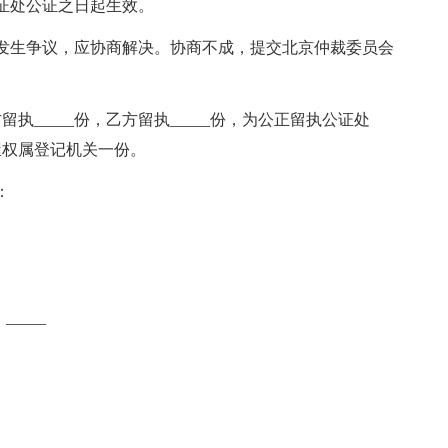
处公证之日起生效。
生争议，应协商解决。协商不成，提交北京仲裁委员会
执_____份，乙方留执_____份，为公正留执公证处
屋权属登记机关一份。
：
____