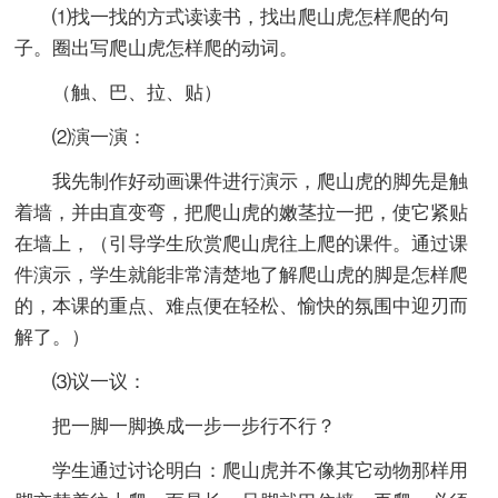
⑴找一找的方式读读书，找出爬山虎怎样爬的句
子。圈出写爬山虎怎样爬的动词。
（触、巴、拉、贴）
⑵演一演：
我先制作好动画课件进行演示，爬山虎的脚先是触
着墙，并由直变弯，把爬山虎的嫩茎拉一把，使它紧贴
在墙上，（引导学生欣赏爬山虎往上爬的课件。通过课
件演示，学生就能非常清楚地了解爬山虎的脚是怎样爬
的，本课的重点、难点便在轻松、愉快的氛围中迎刃而
解了。）
⑶议一议：
把一脚一脚换成一步一步行不行？
学生通过讨论明白：爬山虎并不像其它动物那样用