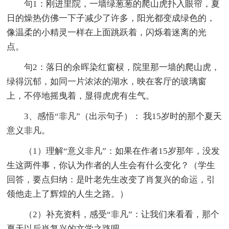
句1：刚进里院，一墙绿葱葱的爬山虎扑入眼帘，夏
日的燥热仿佛一下子减少了许多，阳光都变成绿色的，
像温柔的小精灵一样在上面跳跃着，闪烁着迷离的光
点。
句2：落日的余晖染红窗棂，院里那一墙的爬山虎，
绿得沉郁，如同一片浓浓的湖水，映在客厅的玻璃窗
上，不停地摇曳着，显得虎虎有生气。
3、感悟“非凡”（出示句子）： 我15岁时的那个夏天
意义非凡。
（1）理解“意义非凡”：如果在作者15岁那年，没发
生这两件事，你认为作者的人生会有什么变化？（学生
回答，要点归纳：是叶老先生改变了肖复兴的命运，引
领他走上了辉煌的人生之路。）
（2）补充资料，感受“非凡”：让我们来看看，那个
夏天以后肖复兴的文学之路吧。