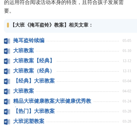
的运用符合阅读活动本身的特质，且符合孩子发展需
要。
【大班《掩耳盗铃》教案】相关文章：
掩耳盗铃续编
05-05
大班教案
01-10
大班教案【经典】
12-12
大班教案（经典）
12-11
【经典】大班教案
03-04
大班教案
04-02
精品大班健康教案大班健康优秀教
01-24
案
【热门】大班教案
03-28
大班泥塑教案
03-28