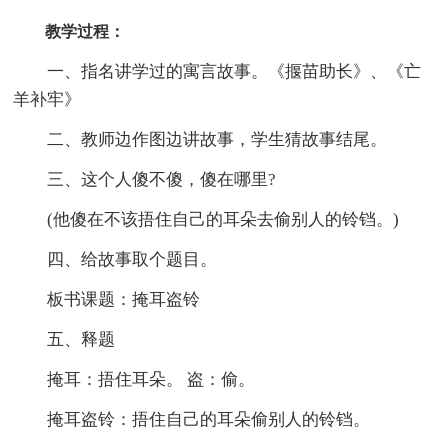
教学过程：
一、指名讲学过的寓言故事。《揠苗助长》、《亡
羊补牢》
二、教师边作图边讲故事，学生猜故事结尾。
三、这个人傻不傻，傻在哪里?
(他傻在不该捂住自己的耳朵去偷别人的铃铛。)
四、给故事取个题目。
板书课题：掩耳盗铃
五、释题
掩耳：捂住耳朵。 盗：偷。
掩耳盗铃：捂住自己的耳朵偷别人的铃铛。