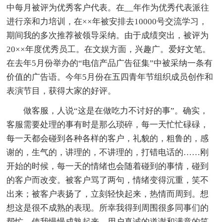
中每月被评为优秀客户代表。在__年作为优秀代表派往
进行亲和力培训，在××年被安排去10000号交流学习，
期间我的多次推荐被领导采纳。由于成绩突出，被评为
20××年度优秀员工。在文娱方面，兴趣广。爱好文笔。
在去年5月份举办的“电信产品广告征集”中被采纳一条有
价值的广告语。今年5月份在五四青年节组织成员创作和
表演节目，获得大家的好评。
做客服，人说“这是在做吃力不讨好的事”。确实，
客服需要处理的事有时是那么琐碎，每一天忙忙碌碌，
每一天都会碰到各种各样的客户，礼貌的，粗鲁的，感
谢的，生气的，讲理的，不讲理的，打错电话的……刚
开始的时候，每一天的情绪也会随着碰到的事情，碰到
的客户而改变。被客户骂了两句，情绪变得沉重，笑不
出来；被客户表扬了，立刻轻快起来，热情而周到。想
想这是很不成熟的表现。所幸我得到周围很多同事们的
帮忙，使我慢慢成熟起来。用户真诚的道谢和满意的笑