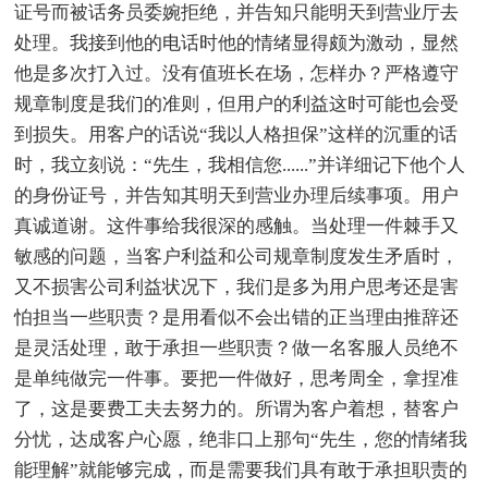
证号而被话务员委婉拒绝，并告知只能明天到营业厅去
处理。我接到他的电话时他的情绪显得颇为激动，显然
他是多次打入过。没有值班长在场，怎样办？严格遵守
规章制度是我们的准则，但用户的利益这时可能也会受
到损失。用客户的话说“我以人格担保”这样的沉重的话
时，我立刻说：“先生，我相信您......”并详细记下他个人
的身份证号，并告知其明天到营业办理后续事项。用户
真诚道谢。这件事给我很深的感触。当处理一件棘手又
敏感的问题，当客户利益和公司规章制度发生矛盾时，
又不损害公司利益状况下，我们是多为用户思考还是害
怕担当一些职责？是用看似不会出错的正当理由推辞还
是灵活处理，敢于承担一些职责？做一名客服人员绝不
是单纯做完一件事。要把一件做好，思考周全，拿捏准
了，这是要费工夫去努力的。所谓为客户着想，替客户
分忧，达成客户心愿，绝非口上那句“先生，您的情绪我
能理解”就能够完成，而是需要我们具有敢于承担职责的