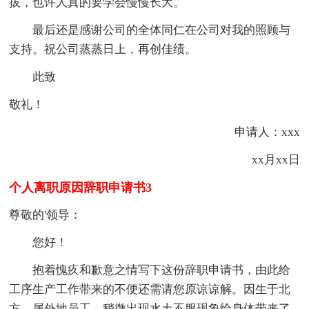
拔，也许人真的要学会慢慢长大。
最后还是感谢公司的全体同仁在公司对我的照顾与
支持。祝公司蒸蒸日上，再创佳绩。
此致
敬礼！
申请人：xxx
xx月xx日
个人离职原因辞职申请书3
尊敬的'领导：
您好！
抱着愧疚和歉意之情写下这份辞职申请书，由此给
工序生产工作带来的不便还需请您原谅谅解。因生于北
方，属外地员工，稍微出现水土不服现象给身体带来了