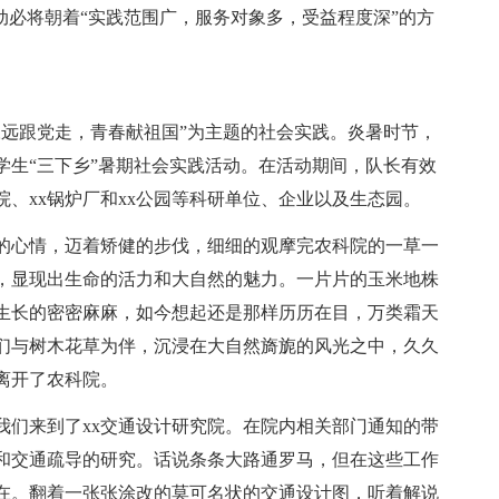
动必将朝着“实践范围广，服务对象多，受益程度深”的方
永远跟党走，青春献祖国”为主题的社会实践。炎暑时节，
学生“三下乡”暑期社会实践活动。在活动期间，队长有效
院、xx锅炉厂和xx公园等科研单位、企业以及生态园。
的心情，迈着矫健的步伐，细细的观摩完农科院的一草一
，显现出生命的活力和大自然的魅力。一片片的玉米地株
生长的密密麻麻，如今想起还是那样历历在目，万类霜天
们与树木花草为伴，沉浸在大自然旖旎的风光之中，久久
离开了农科院。
们来到了xx交通设计研究院。在院内相关部门通知的带
和交通疏导的研究。话说条条大路通罗马，但在这些工作
在。翻着一张张涂改的莫可名状的交通设计图，听着解说