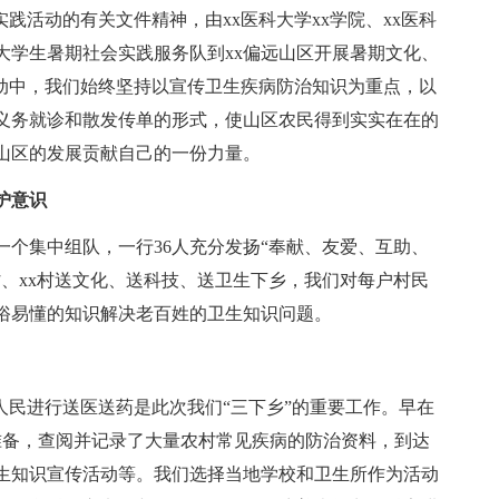
践活动的有关文件精神，由xx医科大学xx学院、xx医科
大学生暑期社会实践服务队到xx偏远山区开展暑期文化、
活动中，我们始终坚持以宣传卫生疾病防治知识为重点，以
义务就诊和散发传单的形式，使山区农民得到实实在在的
山区的发展贡献自己的一份力量。
护意识
集中组队，一行36人充分发扬“奉献、友爱、互助、
x村、xx村送文化、送科技、送卫生下乡，我们对每户村民
通俗易懂的知识解决老百姓的卫生知识问题。
民进行送医送药是此次我们“三下乡”的重要工作。早在
准备，查阅并记录了大量农村常见疾病的防治资料，到达
卫生知识宣传活动等。我们选择当地学校和卫生所作为活动