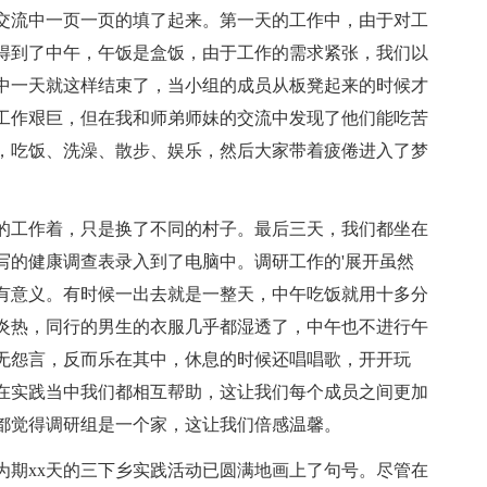
交流中一页一页的填了起来。第一天的工作中，由于对工
得到了中午，午饭是盒饭，由于工作的需求紧张，我们以
中一天就这样结束了，当小组的成员从板凳起来的时候才
工作艰巨，但在我和师弟师妹的交流中发现了他们能吃苦
，吃饭、洗澡、散步、娱乐，然后大家带着疲倦进入了梦
工作着，只是换了不同的村子。最后三天，我们都坐在
写的健康调查表录入到了电脑中。调研工作的'展开虽然
有意义。有时候一出去就是一整天，中午吃饭就用十多分
炎热，同行的男生的衣服几乎都湿透了，中午也不进行午
无怨言，反而乐在其中，休息的时候还唱唱歌，开开玩
在实践当中我们都相互帮助，这让我们每个成员之间更加
都觉得调研组是一个家，这让我们倍感温馨。
期xx天的三下乡实践活动已圆满地画上了句号。尽管在