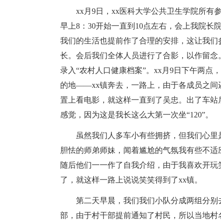
xx月9日，xx医科大学公共卫生学院所有
早上8：30开始一直到10点左右，会上我院
我们的生活也提前作了合理的安排，这让我们
长。会后我们全体人员进行了合影，以作留念
录入“农村人口健康档案”。xx月9日下午两
的地——xx镇奔去，一路上，由于各成员之
置上看电影，就这样一直到了吴忠。出了车站
感觉，因为这是我长这么大第一次坐“120”。
虽然我们人多车小有些拥挤，但我们心里是
胆怯的师弟师妹，闻着尴尬的气氛我有些不适
随后他们一一作了自我介绍，由于我喜欢开玩
了，就这样一路上说说笑笑得到了xx镇。
第二天早晨，我们我们小队分成两组分别去
部，由于村干部提前通知了村民，所以当地村