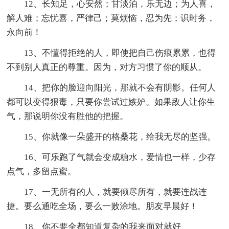
12、长知足，心安然；甘淡泊，乐无边；为人喜，
解人难；忘忧喜，严律己；莫烦恼，忍为先；识时务，
永向前！
13、不懂得拒绝的人，即使把自己伤痕累累，也得
不到别人真正的尊重。因为，对方习惯了你的顺从。
14、把你的脸迎向阳光，那就不会有阴影。任何人
都可以变得狠毒，只要你尝试过嫉妒。如果敌人让你生
气，那说明你没有胜他的把握。
15、你就像一朵盛开的格桑花，给我无尽的坚强。
16、可乐跑了气就会变成糖水，爱情也一样，少存
点气，多留点蜜。
17、一无所有的人，就要倾尽所有，就要连战连
捷。要么通吃全场，要么一败涂地。朋友早晨好！
18、你不要全都知道复杂的我来面对就好