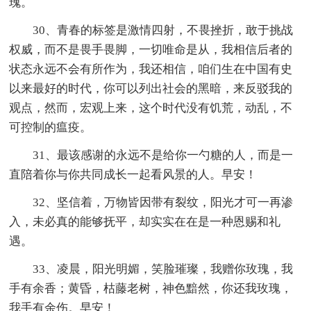
瑰。
30、青春的标签是激情四射，不畏挫折，敢于挑战
权威，而不是畏手畏脚，一切唯命是从，我相信后者的
状态永远不会有所作为，我还相信，咱们生在中国有史
以来最好的时代，你可以列出社会的黑暗，来反驳我的
观点，然而，宏观上来，这个时代没有饥荒，动乱，不
可控制的瘟疫。
31、最该感谢的永远不是给你一勺糖的人，而是一
直陪着你与你共同成长一起看风景的人。早安！
32、坚信着，万物皆因带有裂纹，阳光才可一再渗
入，未必真的能够抚平，却实实在在是一种恩赐和礼
遇。
33、凌晨，阳光明媚，笑脸璀璨，我赠你玫瑰，我
手有余香；黄昏，枯藤老树，神色黯然，你还我玫瑰，
我手有余伤。早安！