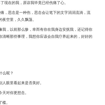
不了现在的我，原谅我毕竟已经伤痛了心。
种痛，思念是一种伤，思念会让笔下的文字涓涓流淌，流
的夜空里，久久飘荡。
，像我，以前那么惨，幸而有你在我身边安抚我，还记得你
你清晰那些事理，我想你应该会自我疗养起来的，好好的
什么呢？
别人眼里看起来是否美好。
今天对你更想念。
了槛。