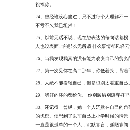
祝福你。
24、曾经谁没心痛过，只不过每个人理解不
不亏不欠我已坦然！
25、以前无话不说，现在想表达的每句话都拐
人也没表面上的那么无所谓 什么事情都风轻云
26、当我发现我真的没有能力改变自己的贫
27、第一次见你在高二那年，你低着头，背
28、人绝不能看轻自己，但是也别太看重自
29、我好的坏的都给你。 你别皱眉别嫌弃好吗
30、还记得，曾经，她一个人沉默在自己的
的忧郁。便想到了以前自己上小学时候的情景
一直是很孤单的一个人，沉默寡言，孤陋寡闻