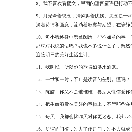
8、我不喜欢看蜜文，里面的甜言蜜语已打动
9、月光牵着思念，清风舞着忧伤。思念是一
淌着诗情和画意，流淌着寂寞与期望，在静静
10、每小我终身中都邑阅历一些不如意的事
那时对我说的话吗？我也不多说什么了，既然
迎接明日的美好生活生计。
11、我叫泓，所以你的欺骗如洪水涌来。
12、一世和一时，不止是读音的差别。懂吗？
13、陈皓：你又不是谁谁谁，要别人懂你爱你
14、把生命浪费在美好的事物上，不管那些在
15、每天，我都会比昨天对你更迷恋。我都比
16、所谓的门槛，过去了便是门，过不去就成