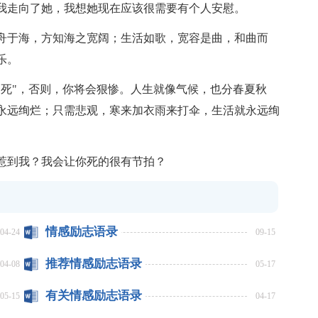
我走向了她，我想她现在应该很需要有个人安慰。
泛舟于海，方知海之宽阔；生活如歌，宽容是曲，和曲而
乐。
吊死"，否则，你将会狠惨。人生就像气候，也分春夏秋
永远绚烂；只需悲观，寒来加衣雨来打伞，生活就永远绚
！惹到我？我会让你死的很有节拍？
情感励志语录
04-24
09-15
推荐情感励志语录
04-08
05-17
有关情感励志语录
05-15
04-17