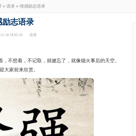
帮
>
语录
>
情感励志语录
感励志语录
1-16 18:05:24
语录
，不想着，不记取，就健忘了，就像烟火事后的天空。
欢迎大家前来欣赏。