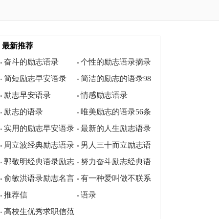
最新推荐
奋斗的励志语录
个性的励志语录摘录
简短励志早安语录
简洁的励志的语录98
75条
励志早安语录
情感励志语录
条
励志的语录
唯美励志的语录56条
实用的励志早安语录
最新的人生励志语录
周立波经典励志语录
男人三十而立励志语
41条
郭敬明经典语录励志
努力奋斗励志经典语
录
俞敏洪语录励志名言
有一种爱叫做不联系
录
推荐信
语录
的励志语录
高校生优秀求职信范