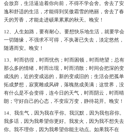
会放弃，生活逼迫着你向前，不得不学会舍。舍去了安
逸和舒适的生活，才能得到笑傲霜雪的艳丽，舍去了春
天的芳香，才能走进硕果累累的秋天。晚安！
12、人生如路，要有耐心。要想快乐地生活，就要学会
一切随缘，不强求不可得，不执著已失去，淡定悠然，
随遇而安。晚安！
13、时而彷徨，时而忧伤；时而困顿，时而绝望；总有
那么多的情绪，时而出现，时而消散；时间会把深的变
成浅的，近的变成远的，新的变成旧的；生活会把孤单
拓成梦想，寂寞雕成风碑，落魄熬成美满；这世界，没
有什么是不会变得，连今日的天气，时而阴云，时而晴
朗；守好自己的心态，不变应万变，静待花开。晚安！
14、我生气，因为我在乎你。我沉默，因为我包容你。
我多话，因为我希望你更好。我发火，因为我不想失去
你。我不理你，因为我希望你能主动点。如果我不在