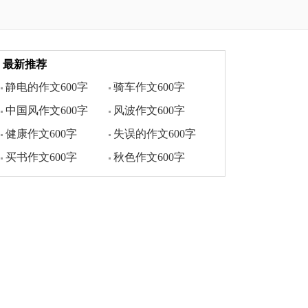
最新推荐
静电的作文600字
骑车作文600字
中国风作文600字
风波作文600字
健康作文600字
失误的作文600字
买书作文600字
秋色作文600字