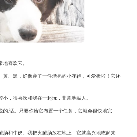
常地喜欢它。
黄、黑，好像穿了一件漂亮的小花袍，可爱极啦！它还
小，很喜欢和我在一起玩，非常地黏人。
的.话。只要你给它布置一个任务，它就会很快地完
肠和牛奶。我把火腿肠放在地上，它就高兴地吃起来，