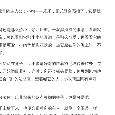
章节的主人公：小狗——乐乐，正式登台亮相了，它是我
还是那么娇小，才四斤重。一双黑溜溜的眼睛，看着就
朵，可以看到它那小小的耳洞，是那么可爱，再看看它的
更是可爱，小肉垫是梅花状的，当它坐在你的腿上时，不
印。
便趴在凳子上，小眼睛好奇的跟着羽毛球转来转去，过
，开始闭目养神，这时，它还会摇头晃脑，你可别以为他
便会“倏”的站起来，望着喊它的人，小眼睛里既有点好
顽皮，玩儿起来那憨态可掬的样子，更是可爱呢！
上放下来，他便会跟着它的主人，就像一个卫兵一样，