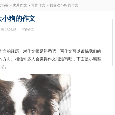
文书帮
>
优秀作文
>
写作作文
>
我喜欢小狗的作文
欢小狗的作文
03 17:54:39
写作作文
文的经历，对作文很是熟悉吧，写作文可以锻炼我们的
的方向。相信许多人会觉得作文很难写吧，下面是小编整
帮助。