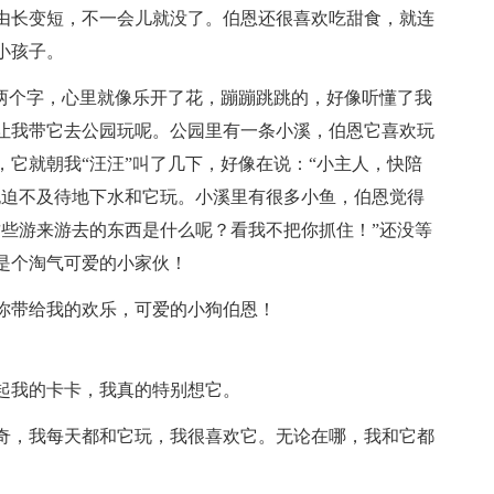
由长变短，不一会儿就没了。伯恩还很喜欢吃甜食，就连
小孩子。
两个字，心里就像乐开了花，蹦蹦跳跳的，好像听懂了我
让我带它去公园玩呢。公园里有一条小溪，伯恩它喜欢玩
它就朝我“汪汪”叫了几下，好像在说：“小主人，快陪
也迫不及待地下水和它玩。小溪里有很多小鱼，伯恩觉得
这些游来游去的东西是什么呢？看我不把你抓住！”还没等
是个淘气可爱的小家伙！
带给我的欢乐，可爱的小狗伯恩！
我的卡卡，我真的特别想它。
，我每天都和它玩，我很喜欢它。无论在哪，我和它都