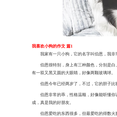
我喜欢小狗的作文 篇1
我家有一只小狗，它的名字叫伯恩，我非
伯恩很特别，身上有三种颜色，分别是白、
有一双又黑又圆的大眼睛，好像两颗玻璃球。
伯恩今年已经两岁了，不过，它的胆子比较
伯恩非常的乖，性格温顺，好像能听懂你说
成，真是我的好朋友。
伯恩爱吃的东西很多，但最爱吃的得数火腿