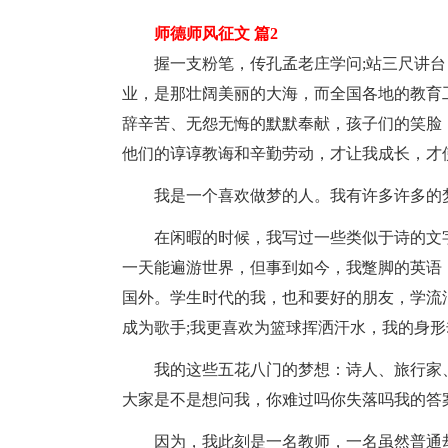
师德师风征文 篇2
握一支粉笔，传孔孟老庄学问;站三尺讲台
业，是那壮阔美丽的大海，而全国各地的教育
辞辛苦、无怨无悔的默默奉献，孩子们的笑脸
他们的谆谆教诲和辛勤劳动，才让我成长，才
我是一个喜欢做梦的人。我有许多许多的
在闲暇的时候，我写过一些类似于诗的文字
一天能遍游世界，但事到如今，我蹩脚的英语
国外。学生时代的我，也和要好的朋友，学流
成为歌手;我更喜欢为篮球挥洒汗水，我的身
我的这些五花八门的梦想：诗人、旅行家、
大家是不是想问我，你难过吗你失落吗我的答
因为，我此刻是一名教师，一名虽然普通却