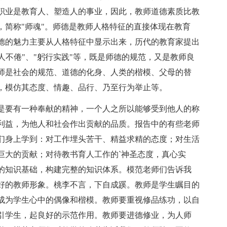
职业是教育人、塑造人的事业，因此，教师道德素质比教
，简称"师魂"。师德是教师人格特征的直接体现在教育
德的魅力主要从人格特征中显示出来，历代的教育家提出
"诲人不倦"、"躬行实践"等，既是师德的规范，又是教师良
师是社会的规范、道德的化身、人类的楷模、父母的替
，模仿其态度、情趣、品行、乃至行为举止等。
要有一种奉献的精神，一个人之所以能够受到他人的称
利益，为他人和社会作出贡献的品质。报告中的有些老师
们身上学到：对工作埋头苦干、精益求精的态度；对生活
巨大的贡献；对待教书育人工作的`神圣态度，真心实
的知识基础，构建完整的知识体系。模范老师们告诉我
好的教师形象。桃李不言，下自成蹊。教师是学生瞩目的
成为学生心中的偶像和楷模。教师要重视修品练功，以自
引学生，起良好的示范作用。教师要进德修业，为人师