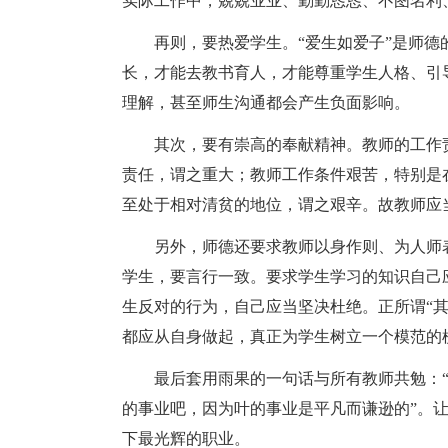
实际工作中，兢兢业业、勤勤恳恳、不图名利
再则，要热爱学生。“爱生如爱子”是师德
长，才能去教书育人，才能尊重学生人格、引
理解，甚至师生沟通都会产生负面影响。
其次，要有崇高的奉献精神。教师的工作责
责任，谓之重大；教师工作条件艰苦，特别是
至处于相对清贫的地位，谓之艰辛。故教师应
另外，师德还要求教师以身作则、为人师表
学生，要言行一致。要求学生学习的知识自己
生反对的行为，自己应当坚决杜绝。正所谓“其
都应从自身做起，真正为学生树立一个模范的
最后套用雨果的一句话与所有教师共勉：“
的事业吧，因为叶的事业是平凡而谦逊的”。
下最光辉的职业。