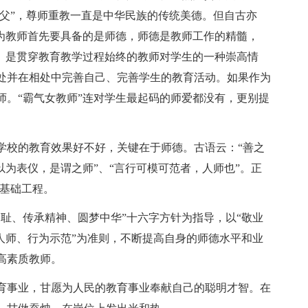
为父”，尊师重教一直是中华民族的传统美德。但自古亦
作为教师首先要具备的是师德，师德是教师工作的精髓，
爱。是贯穿教育教学过程始终的教师对学生的一种崇高情
处并在相处中完善自己、完善学生的教育活动。如果作为
师。“霸气女教师”连对学生最起码的师爱都没有，更别提
校的教育效果好不好，关键在于师德。古语云：“善之
以为表仪，是谓之师”、“言行可模可范者，人师也”。正
`基础工程。
、传承精神、圆梦中华”十六字方针为指导，以“敬业
人师、行为示范”为准则，不断提高自身的师德水平和业
高素质教师。
事业，甘愿为人民的教育事业奉献自己的聪明才智。在