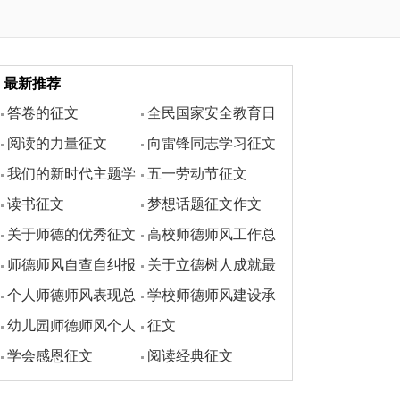
最新推荐
答卷的征文
全民国家安全教育日
阅读的力量征文
向雷锋同志学习征文
小学生征文
我们的新时代主题学
五一劳动节征文
读书征文
梦想话题征文作文
生征文
关于师德的优秀征文
高校师德师风工作总
师德师风自查自纠报
关于立德树人成就最
汇总
结
个人师德师风表现总
学校师德师风建设承
告
美师德征文
幼儿园师德师风个人
征文
结范文
诺书范文
学会感恩征文
阅读经典征文
承诺书