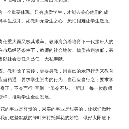
、甘做蚕烛，在岗位上发出光和热。
的一个重要体现。只有热爱学生，才能去关心他们的成
导学生成才。如教师无爱生之心，恐怕很难让学生敬服、
任重大而又极其艰辛。教师肩负着培育下一代接班人的
在市场经济条件下，教师的社会地位、物质待遇较低，甚
当以社会责任为己任，无私奉献。
。教师除了言传，更要身教，用自己的示范行为来教育
应当精通；要求学生崇尚的行为，自己应当行之；要求学
身正，不令而行”否则，“虽令不从。”所以，每一位教师
榜样，推动学生全面发展。
花的事业是尊贵的，果实的事业是甜美的，让我们做叶
让我们这些默默的绿叶来衬托鲜花的娇艳，做好太阳底下