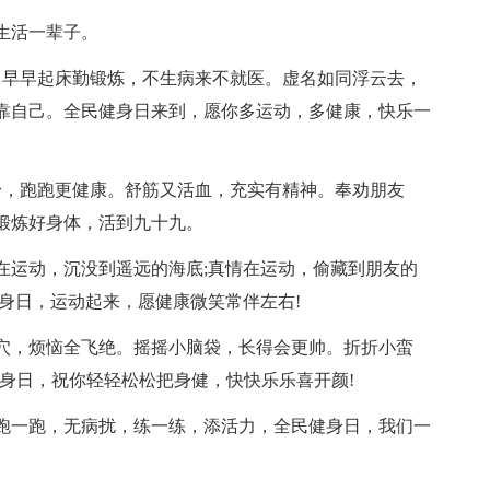
生活一辈子。
早早起床勤锻炼，不生病来不就医。虚名如同浮云去，
靠自己。全民健身日来到，愿你多运动，多健康，快乐一
，跑跑更健康。舒筋又活血，充实有精神。奉劝朋友
锻炼好身体，活到九十九。
在运动，沉没到遥远的海底;真情在运动，偷藏到朋友的
身日，运动起来，愿健康微笑常伴左右!
穴，烦恼全飞绝。摇摇小脑袋，长得会更帅。折折小蛮
身日，祝你轻轻松松把身健，快快乐乐喜开颜!
跑一跑，无病扰，练一练，添活力，全民健身日，我们一