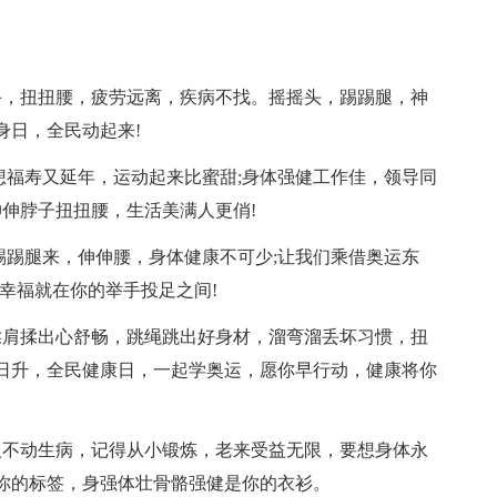
，扭扭腰，疲劳远离，疾病不找。摇摇头，踢踢腿，神
身日，全民动起来!
福寿又延年，运动起来比蜜甜;身体强健工作佳，领导同
伸伸脖子扭扭腰，生活美满人更俏!
踢腿来，伸伸腰，身体健康不可少;让我们乘借奥运东
幸福就在你的举手投足之间!
肩揉出心舒畅，跳绳跳出好身材，溜弯溜丢坏习惯，扭
日升，全民健康日，一起学奥运，愿你早行动，健康将你
不动生病，记得从小锻炼，老来受益无限，要想身体永
你的标签，身强体壮骨骼强健是你的衣衫。