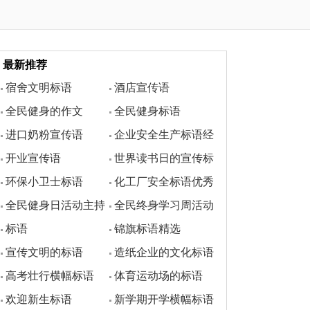
最新推荐
宿舍文明标语
酒店宣传语
全民健身的作文
全民健身标语
进口奶粉宣传语
企业安全生产标语经
开业宣传语
世界读书日的宣传标
典
环保小卫士标语
化工厂安全标语优秀
语
全民健身日活动主持
全民终身学习周活动
标语
锦旗标语精选
词
方案
宣传文明的标语
造纸企业的文化标语
高考壮行横幅标语
体育运动场的标语
欢迎新生标语
新学期开学横幅标语