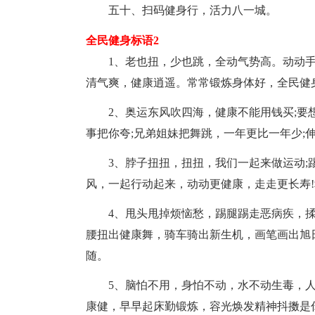
五十、扫码健身行，活力八一城。
全民健身标语2
1、老也扭，少也跳，全动气势高。动动手
清气爽，健康逍遥。常常锻炼身体好，全民健
2、奥运东风吹四海，健康不能用钱买;要想
事把你夸;兄弟姐妹把舞跳，一年更比一年少;
3、脖子扭扭，扭扭，我们一起来做运动;踢
风，一起行动起来，动动更健康，走走更长寿!
4、甩头甩掉烦恼愁，踢腿踢走恶病疾，揉
腰扭出健康舞，骑车骑出新生机，画笔画出旭
随。
5、脑怕不用，身怕不动，水不动生毒，人
康健，早早起床勤锻炼，容光焕发精神抖擞是