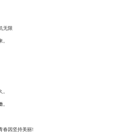
机无限
来。
久。
擞。
春因坚持美丽!