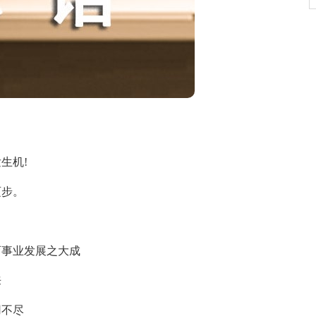
生机!
步。
事业发展之大成
来
不尽