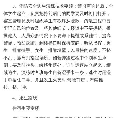
3、消防安全逃生演练技术要领：警报声响起后，全
体学生起立，负责把持前后门的同学要及时将门打开，
寝室管理员及时组织学生有秩序从疏散。疏散过程中要
牢记自己的位置及一些其他细节，楼道中不要拥挤、推
搡他人，人员众多情况下不要蹲下提鞋或系鞋带，提高
警惕，预防踩踏。到楼梯口时保持安静，听从指挥，男
生一排靠扶手、女生一排靠墙壁，以最快的速度，不挤
不乱，撤离到指定场所。如若奔跑过程中个别学生摔
倒，要及时抱头，缓移角落处，适时迅速站立起来，继
续逃生。演练时各班每生自备湿手巾一条，逃生时用湿
手巾捂住口鼻。并且发生火灾时,弯腰前进，严禁推、
拉、挤、冲。
4、逃生路线
住宿生寝室楼