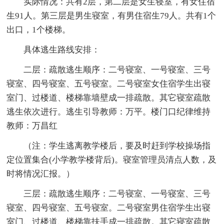
实际情况：共有2层，第二层是女生寝室，有女住宿
生91人。第三层是男生寝室，有男住宿生79人。共有1个
出口，1个楼梯。
具体逃生路线安排：
二层：疏散逃生顺序：二号寝室、一号寝室、三号
寝室、四号寝室、五号寝室。二号寝室女住宿学生出寝
室门、过楼道、楼梯靠墙壁成一排疏散。其它寝室疏散
逃生依次进行。逃生引导教师：万平。楼门口纪律维持
教师：万昌红
（注：学生逃离教学楼后，要及时赶到学校操场指
定位置集合(小学教学楼背后)。寝室管理员清点人数，及
时将情况汇报。）
三层：疏散逃生顺序：二号寝室、一号寝室、三号
寝室、四号寝室、五号寝室。二号寝室男住宿学生出寝
室门、过楼道、楼梯靠扶手成一排疏散。其它寝室疏散