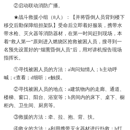
②启动联动消防广播。
★战斗救援小组（8人）：【并将昏倒人员背到楼下
移交后勤保障组担架队】受命后立即着好服装，携带水
带水枪、灭火器等消防器材，在第一时间赶到现场，本
着“救人第一”原则进入燃烧区抢救被困人员，搜寻到一
名预先设置好的“烟熏昏倒人员”后，用对讲机报告现场
指挥长。
①寻找被困人员的方法：a询问知情人；b主动呼
喊；c查看；d细听；e触摸。
②寻找被困人员的地点：a建筑物内的走廊、通道、
楼梯、窗口、阳台、浴室等；b房间内的床下、桌下、橱
柜内、卫生间、厨房等。
③救援的方法：牵、拉、抱、背、扶。
④救火的方法：a利用携带灭火器材进行扑救；b打