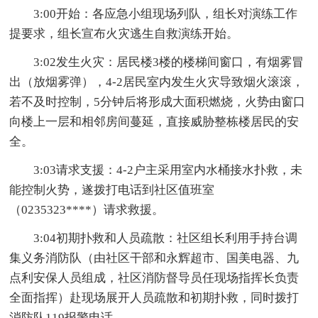
3:00开始：各应急小组现场列队，组长对演练工作
提要求，组长宣布火灾逃生自救演练开始。
3:02发生火灾：居民楼3楼的楼梯间窗口，有烟雾冒
出（放烟雾弹），4-2居民室内发生火灾导致烟火滚滚，
若不及时控制，5分钟后将形成大面积燃烧，火势由窗口
向楼上一层和相邻房间蔓延，直接威胁整栋楼居民的安
全。
3:03请求支援：4-2户主采用室内水桶接水扑救，未
能控制火势，遂拨打电话到社区值班室
（0235323****）请求救援。
3:04初期扑救和人员疏散：社区组长利用手持台调
集义务消防队（由社区干部和永辉超市、国美电器、九
点利安保人员组成，社区消防督导员任现场指挥长负责
全面指挥）赴现场展开人员疏散和初期扑救，同时拨打
消防队119报警电话。