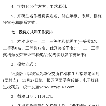
4、字数1000字左右，要求原创;
5、来稿注名作者真实姓名、所在年级、系班、楼栋
寝室号和联系方式。
七、设奖方式和工作安排
1、本次设立一、二、三等奖和优秀奖(一等奖5名、
二等奖8名、三等奖12名、优秀奖若干名;一、二、三等
奖均颁发荣誉证书和奖品;优秀奖颁发荣誉证书)
2、投稿方式：
纸质版：以寝室为单位交所在楼栋生活指导老师处
(团总支)，11月27日统一报园区团委宣传部，电子版经
过校稿后，统一发至yqtw20xx@163.com
3、截稿日期：11月27日
4、各楼栋负责稿件的初评工作。(初评选出10至15