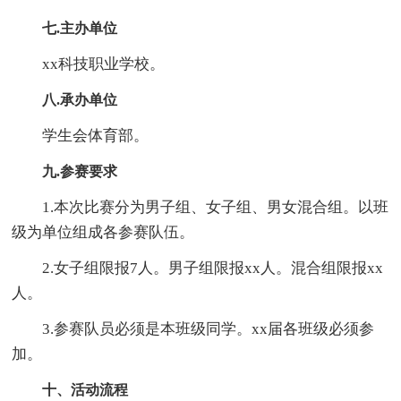
七.主办单位
xx科技职业学校。
八.承办单位
学生会体育部。
九.参赛要求
1.本次比赛分为男子组、女子组、男女混合组。以班
级为单位组成各参赛队伍。
2.女子组限报7人。男子组限报xx人。混合组限报xx
人。
3.参赛队员必须是本班级同学。xx届各班级必须参
加。
十、活动流程