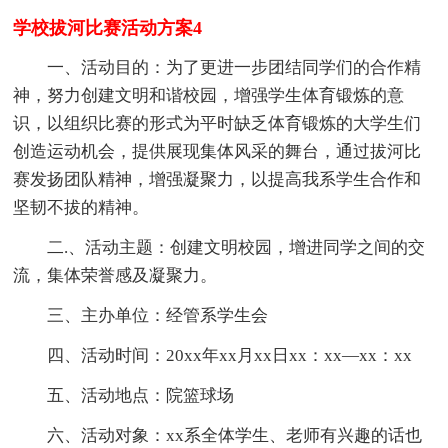
学校拔河比赛活动方案4
一、活动目的：为了更进一步团结同学们的合作精
神，努力创建文明和谐校园，增强学生体育锻炼的意
识，以组织比赛的形式为平时缺乏体育锻炼的大学生们
创造运动机会，提供展现集体风采的舞台，通过拔河比
赛发扬团队精神，增强凝聚力，以提高我系学生合作和
坚韧不拔的精神。
二.、活动主题：创建文明校园，增进同学之间的交
流，集体荣誉感及凝聚力。
三、主办单位：经管系学生会
四、活动时间：20xx年xx月xx日xx：xx—xx：xx
五、活动地点：院篮球场
六、活动对象：xx系全体学生、老师有兴趣的话也