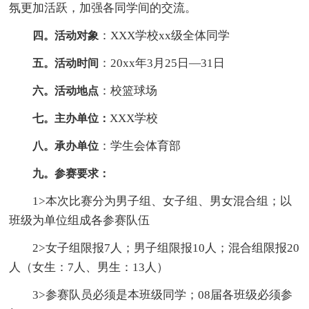
氛更加活跃，加强各同学间的交流。
：XXX学校xx级全体同学
四。活动对象
：20xx年3月25日—31日
五。活动时间
：校篮球场
六。活动地点
XXX学校
七。主办单位：
：学生会体育部
八。承办单位
九。参赛要求：
1>本次比赛分为男子组、女子组、男女混合组；以
班级为单位组成各参赛队伍
2>女子组限报7人；男子组限报10人；混合组限报20
人（女生：7人、男生：13人）
3>参赛队员必须是本班级同学；08届各班级必须参