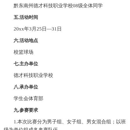
黔东南州德才科技职业学校08级全体同学
五.活动时间
20xx年3月25日—31日
六.活动地点
校篮球场
七.主办单位
德才科技职业学校
八.承办单位
学生会体育部
九.参赛要求
1.本次比赛分为男子组、女子组、男女混合组；以班
级为单位组成各参赛队伍