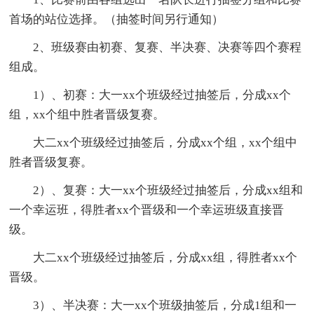
首场的站位选择。（抽签时间另行通知）
2、班级赛由初赛、复赛、半决赛、决赛等四个赛程
组成。
1）、初赛：大一xx个班级经过抽签后，分成xx个
组，xx个组中胜者晋级复赛。
大二xx个班级经过抽签后，分成xx个组，xx个组中
胜者晋级复赛。
2）、复赛：大一xx个班级经过抽签后，分成xx组和
一个幸运班，得胜者xx个晋级和一个幸运班级直接晋
级。
大二xx个班级经过抽签后，分成xx组，得胜者xx个
晋级。
3）、半决赛：大一xx个班级抽签后，分成1组和一