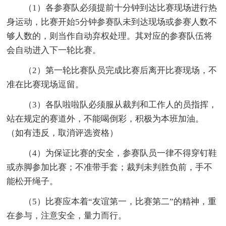
（1）各参赛队必须提前十分钟到达比赛现场进行热
身运动，比赛开始5分钟参赛队未到达现场或参赛人数不
够人数的，则当作自动弃权处理。其对应的参赛队伍将
会自动进入下一轮比赛。
（2）第一轮比赛队员完成比赛后离开比赛现场，不
准在比赛现场逗留。
（3）各队啦啦队必须服从裁判和工作人的员指挥，
站在规定的赛道外，不能喝倒彩，积极为本班加油。
（如有违反，取消评选资格）
（4）为保证比赛的安全，参赛队员一律不得穿钉鞋
或赤脚参加比赛；不准带手套；裁判未判胜负前，手不
能松开绳子。
（5）比赛应本着“友谊第一，比赛第二”的精神，重
在参与，注意安全，量力而行。