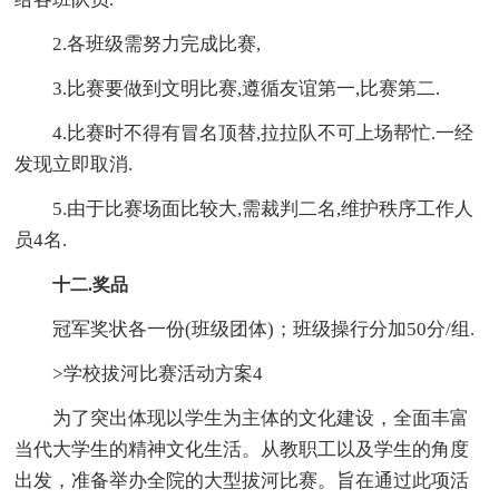
2.各班级需努力完成比赛,
3.比赛要做到文明比赛,遵循友谊第一,比赛第二.
4.比赛时不得有冒名顶替,拉拉队不可上场帮忙.一经
发现立即取消.
5.由于比赛场面比较大,需裁判二名,维护秩序工作人
员4名.
十二.奖品
冠军奖状各一份(班级团体)；班级操行分加50分/组.
>学校拔河比赛活动方案4
为了突出体现以学生为主体的文化建设，全面丰富
当代大学生的精神文化生活。从教职工以及学生的角度
出发，准备举办全院的大型拔河比赛。旨在通过此项活