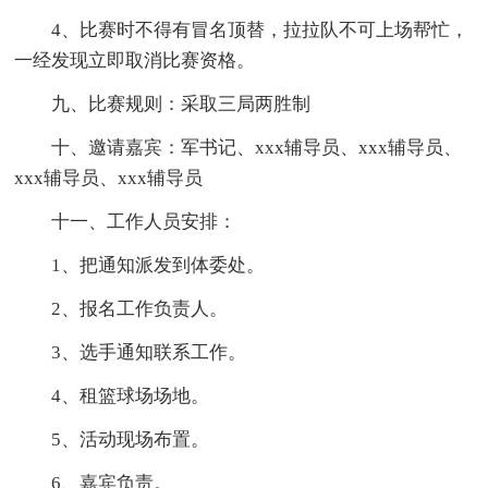
4、比赛时不得有冒名顶替，拉拉队不可上场帮忙，
一经发现立即取消比赛资格。
九、比赛规则：采取三局两胜制
十、邀请嘉宾：军书记、xxx辅导员、xxx辅导员、
xxx辅导员、xxx辅导员
十一、工作人员安排：
1、把通知派发到体委处。
2、报名工作负责人。
3、选手通知联系工作。
4、租篮球场场地。
5、活动现场布置。
6、嘉宾负责。