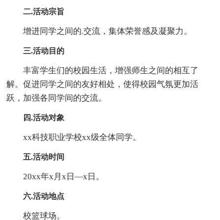
二.活动宗旨
增进同学之间的.交流，集体荣誉感及凝聚力。
三.活动目的
丰富学生们的校园生活，增强师生之间的相互了
解。促进同学之间的友好相处，使得校园气氛更加活
跃，加强各同学间的交流。
四.活动对象
xx科技职业学校xx级全体同学。
五.活动时间
20xx年x月x日—x日。
六.活动地点
校篮球场。