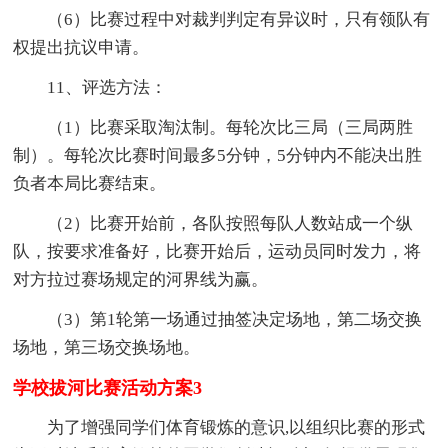
（6）比赛过程中对裁判判定有异议时，只有领队有
权提出抗议申请。
11、评选方法：
（1）比赛采取淘汰制。每轮次比三局（三局两胜
制）。每轮次比赛时间最多5分钟，5分钟内不能决出胜
负者本局比赛结束。
（2）比赛开始前，各队按照每队人数站成一个纵
队，按要求准备好，比赛开始后，运动员同时发力，将
对方拉过赛场规定的河界线为赢。
（3）第1轮第一场通过抽签决定场地，第二场交换
场地，第三场交换场地。
学校拔河比赛活动方案3
为了增强同学们体育锻炼的意识,以组织比赛的形式