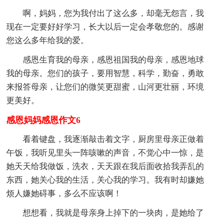
啊，妈妈，您为我付出了这么多，却毫无怨言，我
现在一定要好好学习，长大以后一定会孝敬您的。感谢
您这么多年给我的爱。
感恩生育我的母亲，感恩祖国我的母亲，感恩地球
我的母亲。您们的孩子，要用智慧，科学，勤奋，勇敢
来报答母亲，让您们的微笑更甜蜜，山河更壮丽，环境
更美好。
感恩妈妈感恩作文6
看着键盘，我逐渐敲击着文字，厨房里母亲正做着
午饭，我听见里头一阵咳嗽的声音，不觉心中一惊，是
她天天给我做饭，洗衣，天天跟在我后面收拾我弄乱的
东西，她关心我的生活，关心我的学习。我有时却嫌她
烦人嫌她碍事，多么不应该啊！
想想看，我就是母亲身上掉下的一块肉，是她给了