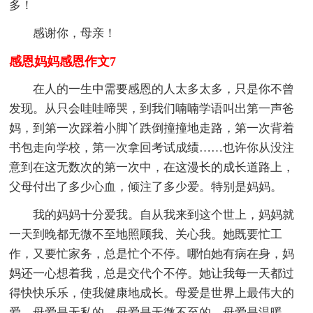
多！
感谢你，母亲！
感恩妈妈感恩作文7
在人的一生中需要感恩的人太多太多，只是你不曾
发现。从只会哇哇啼哭，到我们喃喃学语叫出第一声爸
妈，到第一次踩着小脚丫跌倒撞撞地走路，第一次背着
书包走向学校，第一次拿回考试成绩……也许你从没注
意到在这无数次的第一次中，在这漫长的成长道路上，
父母付出了多少心血，倾注了多少爱。特别是妈妈。
我的妈妈十分爱我。自从我来到这个世上，妈妈就
一天到晚都无微不至地照顾我、关心我。她既要忙工
作，又要忙家务，总是忙个不停。哪怕她有病在身，妈
妈还一心想着我，总是交代个不停。她让我每一天都过
得快快乐乐，使我健康地成长。母爱是世界上最伟大的
爱，母爱是无私的，母爱是无微不至的，母爱是温暖