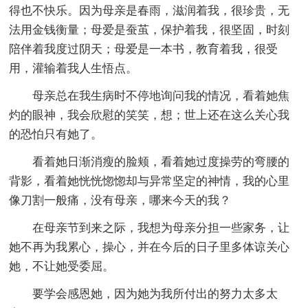
得也不快乐。因为母亲是春雨，滋润着我，很珍贵，无
法用金钱衡量；母爱是蚕茧，保护着我，很坚固，时刻
陪伴着我度过阴天；母爱是一本书，教育着我，很受
用，灌输着我人生悟点。
母亲总在我生病时不停地询问我的情况，看着她焦
灼的眼神，我会欣慰的笑笑，想；世上还在这么关心我
的恐怕只有她了。
看着她日渐消瘦的脸颊，看着她过度操劳的弯腰的
背影，看着她恍恍惚惚却与异常坚定的神情，我的心里
像刀割一般痛，没有母亲，哪来今天的我？
在母亲节到来之际，我想为母亲分担一些家务，让
她不再为我累心，操心，并在今后的日子里多体谅关心
她，不让她受委屈。
要学会感恩她，因为她为我所付出的努力太多太