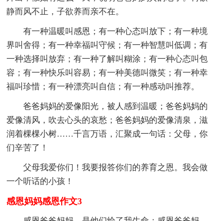
静而风不止，子欲养而亲不在。
有一种温暖叫感恩；有一种心态叫放下；有一种境
界叫舍得；有一种幸福叫守候；有一种智慧叫低调；有
一种选择叫放弃；有一种了解叫糊涂；有一种心态叫包
容；有一种快乐叫容易；有一种美德叫微笑；有一种幸
福叫珍惜；有一种漂亮叫自信；有一种感动叫推荐。
爸爸妈妈的爱像阳光，被人感到温暖；爸爸妈妈的
爱像清风，吹去心头的哀愁；爸爸妈妈的爱像清泉，滋
润着棵棵小树……千言万语，汇聚成一句话：父母，你
们辛苦了！
父母我爱你们！我要报答你们的养育之恩。我会做
一个听话的小孩！
感恩妈妈感恩作文3
感恩爸爸妈妈，是他们给了我生命；感恩爸爸妈