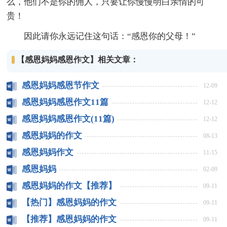
么，他们不是你的佣人，只要让你慢慢明白亲情的可
贵！
因此请你永远记住这句话：“感恩你的父母！”
【感恩妈妈感恩作文】相关文章：
感恩妈妈感恩节作文
12-09
感恩妈妈感恩作文11篇
12-12
感恩妈妈感恩作文(11篇)
12-12
感恩妈妈的作文
08-13
感恩妈妈作文
11-15
感恩妈妈
02-09
感恩妈妈的作文【推荐】
09-11
【热门】感恩妈妈的作文
09-11
【推荐】感恩妈妈的作文
09-11