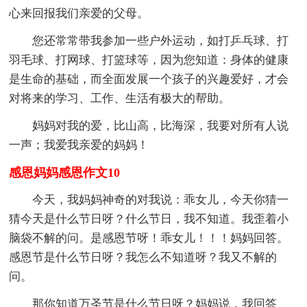
心来回报我们亲爱的父母。
您还常常带我参加一些户外运动，如打乒乓球、打
羽毛球、打网球、打篮球等，因为您知道：身体的健康
是生命的基础，而全面发展一个孩子的兴趣爱好，才会
对将来的学习、工作、生活有极大的帮助。
妈妈对我的爱，比山高，比海深，我要对所有人说
一声；我爱我亲爱的妈妈！
感恩妈妈感恩作文10
今天，我妈妈神奇的对我说：乖女儿，今天你猜一
猜今天是什么节日呀？什么节日，我不知道。我歪着小
脑袋不解的问。是感恩节呀！乖女儿！！！妈妈回答。
感恩节是什么节日呀？我怎么不知道呀？我又不解的
问。
那你知道万圣节是什么节日呀？妈妈说，我回答