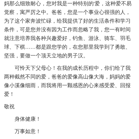
妈那么细致耐心，您对我是一种特别的'爱，这种爱不易
觉察，寓严厉之中。爸爸，您是一个事业心很强的人，
为了这个家奔波忙碌，给我提供了好的生活条件和学习
条件，可是您并没有因为工作而忽略了我，您一有时间
就注意培养我各种兴趣爱好，钓鱼、游泳、骑车、羽毛
球、下棋……都是跟您学的，在您那里我学到了勇敢、
坚强，要做一个顶天立地的男子汉。
可怜天下父母心！在我的成长历程中，你们给了我
两种截然不同的爱，爸爸的爱像高山像大海，妈妈的爱
像小溪像细雨，而我将用一颗感恩的心来感受爱、回报
爱！
敬祝
身体健康！
万事如意！