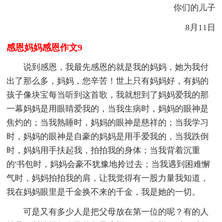
你们的儿子
8月11日
感恩妈妈感恩作文9
说到感恩，我最先感恩的就是我的妈妈，她为我付
出了那么多，妈妈，您辛苦！世上只有妈妈好，有妈的
孩子像块宝每当听到这首歌，我就想到了妈妈爱我的那
一幕妈妈是用眼睛爱我的，当我生病时，妈妈的眼神是
焦灼的；当我熟睡时，妈妈的眼神是慈祥的；当我学习
时，妈妈的眼神是自豪的妈妈是用手爱我的，当我跌倒
时，妈妈用手扶起我，拍拍我的身体；当我背着沉重
的'书包时，妈妈会豪不犹豫地拎过去；当我遇到困难懈
气时，妈妈拍拍我的肩，让我觉得有一股力量我知道，
我在妈妈眼里是千金换不来的千金，我是她的一切。
可是又有多少人是把父母放在第一位的呢？有的人