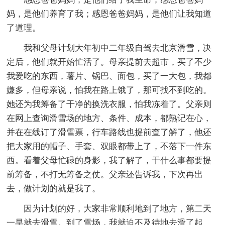
妈，是他们养育了我；感恩爸爸妈妈，是他们让我知道
了道理。
我和父母计划大年初中二年级自驾去北京滑雪，决
定后，他们就开始忙活了。母亲提前去超市，买了不少
我爱吃的东西，薯片、锅巴、面包，买了一大包，我都
嫌多，但母亲说，怕我在路上饿了，那可找不到吃的。
她还为我筹备了干净的换洗衣服，怕我冻着了。父亲则
在网上查询滑雪场的地方、条件、成本，都熟记在心，
并在在线订了滑雪票，行车路线也提前查了解了，他还
把大家用的帽子、手套、双眼都带上了，不落下一件东
西。看着父母忙碌的身影，我了解了，干什么事都要提
前筹备，不打无筹备之仗。父亲还告诉我，下次再出
去，做计划的就是我了。
因为计划的好，大家非常顺利地到了地方，第二天
一早就去滑雪。到了雪场，我就迫不及待地去滑了起