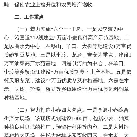
吨，促使农业上档升位和农民增产增收。
二、工作重点
（一）着力实施“六个一”工程。一是以李渡为中
心，沿国道212线建立*万亩小麦良种高产示范基地。二
是以曲水为中心，在移山、羊口、大树等地建设1万亩优
质豌胡豆基地。三是以李渡、龙岭、吉安为重点，建设1
万亩油菜高产示范基地。四是以河西为中心，在羊口、
李渡等乡镇沿江建设*万亩优质胡萝卜生产基地。五是依
托天冠冬菜，建设**万亩优质冬菜种植基地。六是在木
老、大树、盐溪、桥龙等乡镇建设**万亩优质饲料饲草
种植基地。
（二）努力打造小春四大亮点。一是李渡小春综合
生产大现场。该现场规划建设1000亩，包括小麦、油菜
种植良种良法的推广，预留行利用等内容。二是大树饲
草种植大现场。依托大树桂花园畜牧园区，在木老、大