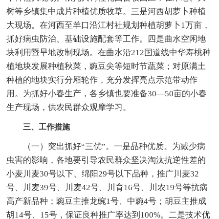
树等乡镇集中成片种植优质牧草。三是河西胡萝卜种植
大现场。在河西至羊口沿江村社规划种植胡萝卜1万亩，
抓好病虫防治、基础设施配套等工作。四是曲水空闲地
块利用暨旱地改制现场。在曲水沿212国道线中华寿桃种
植地块发展种植秋菜，豌豆尖等短时节蔬菜；对原满土
种植的地块实行分厢轮作，充分发挥亮点示范带动作
用。为抓好小春生产，各乡镇也要准备30—50亩的小春
生产现场，供农民群众观摩学习。
三、工作措施
（一）突出抓好“三优”。一是品种优质。为减少病
虫害的影响，各地要引导农民群众坚决淘汰抗逆性差的
小麦川麦30号以下、绵阳29号以下品种，推广川麦32
号、川麦39号、川麦42号、川育16号、川农19号等抗病
高产新品种；豌豆主推龙豌1号、中豌4号；胡豆主推成
胡14号、15号，保证良种推广率达到100%。二是技术优