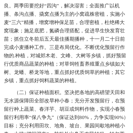
良。两季田要挖好“四沟”，解决湿害；全面推广以机
播、条沟点播、撬窝点播为主的小窝疏株密植，实施小
麦“三六”精播，增窝增种保足苗，合理密植，杜绝稀大
窝现象；施足底肥，氮磷合理搭配，促进早生快发育壮
苗；抓住立冬前后五天最佳播期播种，十一月二十日前
完成小麦播种工作。三是布局优化。不断优化预留行作
物的.种植，对城郊木老、文峰、大树等乡镇，抓好预留
行优质商品蔬菜的种植；对草饲牲畜养殖重点乡镇如大
树、龙蟠、桥龙等地，重点抓好优质饲草的种植；其它
乡镇，重点抓好饲料蔬菜的种植。
（二）保证种植面积。坚决把各地的高磅望天田和
无水源保障田全部改旱种小春；充分开发预留行，在预
留行种上蔬菜、春洋芋、胡豆或饲料作物，实现小春预
留行利用率“保八争九”（保证达到80%，力争实现90%）
目标；充分利用田坎、地角、坡台、果园间歇地种植小