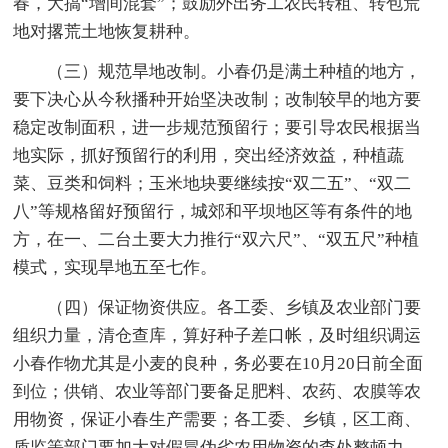
春，大搞“增间混套”；鼓励外出务工农民转租、转包荒
地对撂荒土地恢复耕种。
（三）规范旱地改制。小春仍是满土种植的地方，
要下决心从今秋播种开始坚决改制；改制较早的地方要
稳定改制面积，进一步规范预留行；要引导农民根据当
地实际，抓好预留行的利用，突出经济效益，种植蔬
菜、豆类和饲料；玉米地块要继续按“双二五”、“双二
八”等规格留好预留行，城郊和平坝地区等有条件的地
方，在一、二台土要大力推行“双六尺”、“双五尺”种植
模式，实现旱地五至七作。
（四）保证物资供应。各工委、乡镇及农业部门要
组织力量，清仓查库，算好种子差口帐，及时组织调运
小春作物尤其是小麦的良种，务必要在10月20日前全面
到位；供销、农业等部门要备足肥料、农药、农膜等农
用物资，保证小春生产需要；各工委、乡镇，区工商、
质监等部门要加大对假冒伪劣农用物资的查处整顿力