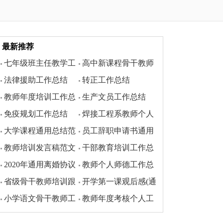
最新推荐
七年级班主任教学工
高中新课程骨干教师
法律援助工作总结
转正工作总结
作总结
省级培训工作总结
教师年度培训工作总
生产文员工作总结
免疫规划工作总结
焊接工程系教师个人
结
大学课程通用总结范
员工辞职申请书通用
工作总结
教师培训发言稿范文
干部教育培训工作总
文
2020年通用离婚协议
教师个人师德工作总
结
省级骨干教师培训跟
开学第一课观后感(通
书范本
结
小学语文骨干教师工
教师年度考核个人工
岗学习总结范文
用40篇)
作总结
作总结