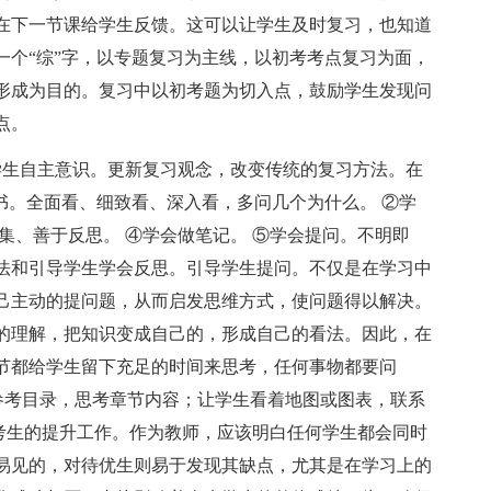
在下一节课给学生反馈。这可以让学生及时复习，也知道
一个“综”字，以专题复习为主线，以初考考点复习为面，
形成为目的。复习中以初考题为切入点，鼓励学生发现问
点。
生自主意识。更新复习观念，改变传统的复习方法。在
书。全面看、细致看、深入看，多问几个为什么。 ②学
集、善于反思。 ④学会做笔记。 ⑤学会提问。不明即
法和引导学生学会反思。引导学生提问。不仅是在学习中
己主动的提问题，从而启发思维方式，使问题得以解决。
的理解，把知识变成自己的，形成自己的看法。因此，在
节都给学生留下充足的时间来思考，任何事物都要问
学生参考目录，思考章节内容；让学生看着地图或图表，联系
艺考生的提升工作。作为教师，应该明白任何学生都会同时
易见的，对待优生则易于发现其缺点，尤其是在学习上的