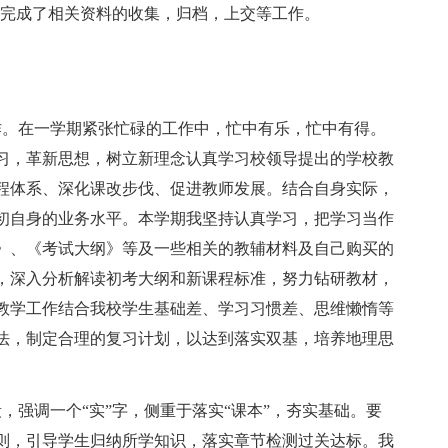
完成了相关资料的收集，归档，上交等工作。
。
。在一学期紧张忙碌的工作中，忙中有乐，忙中有得。
习，革新思想，树立新理念认真学习校领导提出的学校教
程体系、深化课改步伐、促进教师发展。结合自身实际，
初自身的业务水平。本学期我坚持认真学习，把学习当作
》、《考试大纲》等及一些相关的教辅材料及自己购买的
，深入分析解读初考大纲和新课程标准，努力钻研教材，
教学工作结合我校学生基础差、学习习惯差、思维懒惰等
法，制定合理的复习计划，以达到落实双基，培养地理思
强调一个“实”字，侧重于落实“课本”，夯实基础。要
则，引导学生归纳所学知识，落实章节检测过关达标。我