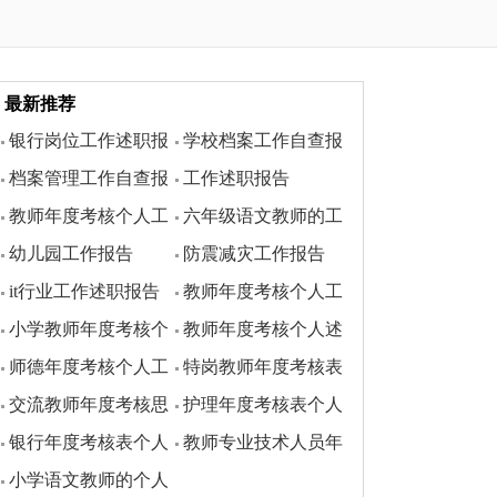
最新推荐
银行岗位工作述职报
学校档案工作自查报
档案管理工作自查报
工作述职报告
告
告
教师年度考核个人工
六年级语文教师的工
告
幼儿园工作报告
防震减灾工作报告
作总结
作述职报告
it行业工作述职报告
教师年度考核个人工
小学教师年度考核个
教师年度考核个人述
作总结
师德年度考核个人工
特岗教师年度考核表
人述职报告
职报告精选5篇
交流教师年度考核思
护理年度考核表个人
作总结
个人总结
银行年度考核表个人
教师专业技术人员年
想工作总结4篇
总结范文
小学语文教师的个人
总结范文
度考核工作总结范文