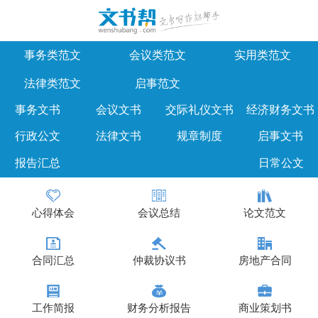
事务类范文
会议类范文
实用类范文
法律类范文
启事范文
事务文书
会议文书
交际礼仪文书
经济财务文书
行政公文
法律文书
规章制度
启事文书
报告汇总
日常公文
心得体会
会议总结
论文范文
合同汇总
仲裁协议书
房地产合同
工作简报
财务分析报告
商业策划书