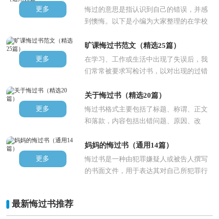
更多
悔过的意思是指认识到自己的错误，并感
到懊悔。以下是小编为大家整理的在学校
抽烟悔过书，希望能够帮助到大..
旷课悔过书范文（精选25篇）
更多
在学习、工作或生活中出现了失误后，我
们常常被要求写检讨书，以对出现的过错
进行反省，在写检讨书时犯错的..
关于悔过书（精选20篇）
更多
悔过书格式主要包括了标题、称谓、正文
和落款，内容包括出错问题、原因、改
正，下面是由我为大家整理的关于..
妈妈的悔过书（通用14篇）
更多
悔过书是一种由犯罪嫌疑人或被告人撰写
的书面文件，用于表达其对自己所犯罪行
的悔悟和愿意改正的决心。以下..
最新悔过书推荐