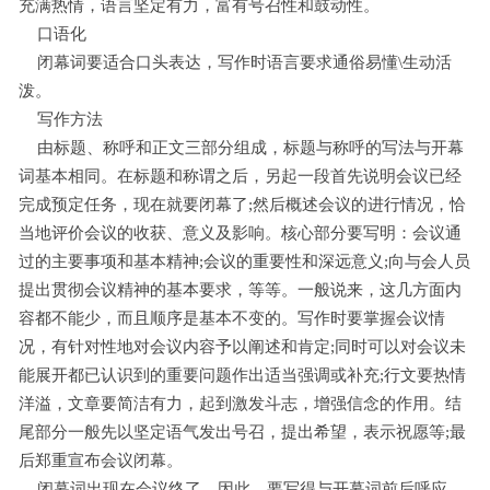
充满热情，语言坚定有力，富有号召性和鼓动性。
口语化
闭幕词要适合口头表达，写作时语言要求通俗易懂\生动活
泼。
写作方法
由标题、称呼和正文三部分组成，标题与称呼的写法与开幕
词基本相同。在标题和称谓之后，另起一段首先说明会议已经
完成预定任务，现在就要闭幕了;然后概述会议的进行情况，恰
当地评价会议的收获、意义及影响。核心部分要写明：会议通
过的主要事项和基本精神;会议的重要性和深远意义;向与会人员
提出贯彻会议精神的基本要求，等等。一般说来，这几方面内
容都不能少，而且顺序是基本不变的。写作时要掌握会议情
况，有针对性地对会议内容予以阐述和肯定;同时可以对会议未
能展开都已认识到的重要问题作出适当强调或补充;行文要热情
洋溢，文章要简洁有力，起到激发斗志，增强信念的作用。结
尾部分一般先以坚定语气发出号召，提出希望，表示祝愿等;最
后郑重宣布会议闭幕。
闭幕词出现在会议终了，因此，要写得与开幕词前后呼应、