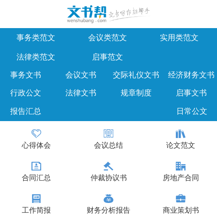
事务类范文
会议类范文
实用类范文
法律类范文
启事范文
事务文书
会议文书
交际礼仪文书
经济财务文书
行政公文
法律文书
规章制度
启事文书
报告汇总
日常公文
心得体会
会议总结
论文范文
合同汇总
仲裁协议书
房地产合同
工作简报
财务分析报告
商业策划书