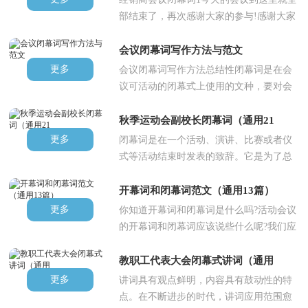
部结束了，再次感谢大家的参与!感谢大家
对事业多年如一日的执著支持..
会议闭幕词写作方法与范文
更多
会议闭幕词写作方法总结性闭幕词是在会
议可活动的闭幕式上使用的文种，要对会
议内容会议精神和进程进行简要..
秋季运动会副校长闭幕词（通用21
更多
闭幕词是在一个活动、演讲、比赛或者仪
式等活动结束时发表的致辞。它是为了总
结整个活动的过程和成果，表达..
开幕词和闭幕词范文（通用13篇）
更多
你知道开幕词和闭幕词是什么吗?活动会议
的开幕词和闭幕词应该说些什么呢?我们应
该怎么写好开幕词和闭幕词呢..
教职工代表大会闭幕式讲词（通用
更多
讲词具有观点鲜明，内容具有鼓动性的特
点。在不断进步的时代，讲词应用范围愈