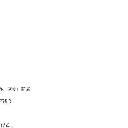
；
办、区文广新局
座谈会
仪式；