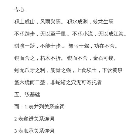
专心
积土成山，风雨兴焉。 积水成渊，蛟龙生焉
不积跬步，无以至千里 。不积小流，无以成江海。
骐骥一跃，不能十步 。 驽马十驾，功在不舍。
锲而舍之，朽木不折。 锲而不舍，金石可镂。
蚓无爪牙之利，筋骨之强，上食埃土，下饮黄泉
蟹六跪而二螯，非蛇鳝之穴无可寄托者
五、练基础
而：1 表并列关系连词
2 表递进关系连词
3 表顺承关系连词