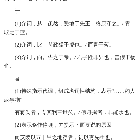
于
(1)介词，从。虽然，受地于先王，终原守之。/ 青，
取之于蓝。
(2)介词，比。苛政猛于虎也。/ 而青于蓝。
(3)介词，向。告之于帝。/ 君子性非异也，善假于物
也。
者
(1)特殊指示代词，组成名词性结构，表示“……的人
或事物”。
有蒋氏者，专其利三世矣。/ 假舟揖者，非能水也。
(2)表示略作停顿，并提示下面要说的原因。
而安陵以五十里之地存者，徒以有先生也。