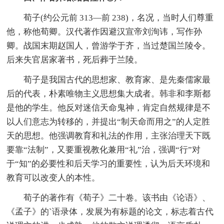
荀子(约公元前 313—前 238)，名况，当时人们尊重
他，称他荀卿。汉代著作因避汉宣帝刘洵讳，写作孙
卿。战国末期赵国人，曾游学于齐，当过楚国兰陵令。
后来失官居家著书，死后葬于兰陵。
荀子是我国古代的思想家、教育家、是先秦儒家最
后的代表，朴素唯物主义思想集大成者。韩非和李斯都
是他的学生。他反对迷信天命鬼神，肯定自然规律是不
以人们意志为转移的，并提出“制天命而用之”的人定胜
天的思想。他强调教育和礼法的作用，主张治理天下既
要靠“法制”，又要重视教化兼用“礼”治，强调“行”对
于“知”的必要性和后天学习的重要性，认为后天环境和
教育可以改变人的本性。
荀子的著作有《荀子》二十卷。该书由《论语》、
《孟子》的`语录体，发展为有标题的论文，标志着古代