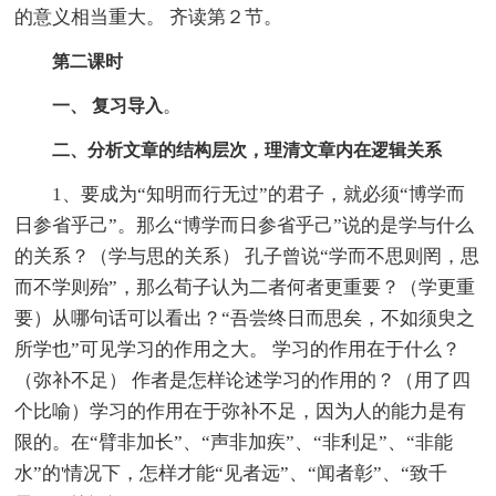
的意义相当重大。 齐读第２节。
第二课时
。
一、 复习导入
二、分析文章的结构层次，理清文章内在逻辑关系
1、要成为“知明而行无过”的君子，就必须“博学而
日参省乎己”。那么“博学而日参省乎己”说的是学与什么
的关系？（学与思的关系） 孔子曾说“学而不思则罔，思
而不学则殆”，那么荀子认为二者何者更重要？（学更重
要）从哪句话可以看出？“吾尝终日而思矣，不如须臾之
所学也”可见学习的作用之大。 学习的作用在于什么？
（弥补不足） 作者是怎样论述学习的作用的？（用了四
个比喻）学习的作用在于弥补不足，因为人的能力是有
限的。在“臂非加长”、“声非加疾”、“非利足”、“非能
水”的'情况下，怎样才能“见者远”、“闻者彰”、“致千