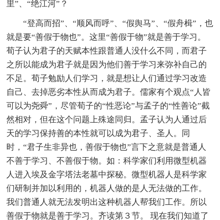
里”、“绝江河”？
“登高而招”、“顺风而呼”、“假舆马”、“假舟楫”，也
就是要“善假于物也”。这里“善假于物”就是善于学习。
荀子认为君子的天赋本性跟普通人没什么不同，而君子
之所以能成为君子就是因为他们善于学习来弥补自己的
不足。荀子勉励人们学习，就是想让人们通过学习改造
自己、去掉恶劣本性从而成为君子。儒家有个观点“人皆
可以为尧舜”，尽管荀子的“性恶论”与孟子的“性善论”截
然相对，但在这个问题上殊途同归。孟子认为人通过后
天的学习保持善的本性就可以成为君子、圣人。同
时，“君子生非异也，善假于物也”言下之意就是普通人
不善于学习、不善假于物。如：科学家们利用微型机器
人进入埃及金字塔法老墓中探秘。微型机器人是科学家
们研制并加以利用的，机器人做的是人无法做的工作。
我们普通人就无法发明出这种机器人帮我们工作。所以
善假于物就是善于学习。齐读第３节。 现在我们知道了