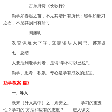
————古乐府诗《长歌行》
勤学如春起之苗，不见其增日有所长；辍学如磨刀
之石，不见其损日有所亏
————陶渊明
发 奋 识 遍 天 下 字，立 志 读 尽 人 间 书。 苏东坡
七、总结
人要活到老学到老，是谓“学不可以已也”。
勤学、思考、积累、专心是学有成效的法宝。
劝学教案 篇3
一、导入
既来（升入高中）之，则安之。—— 学习的重要
性？学习的`方法和应有的态度？——进入课文