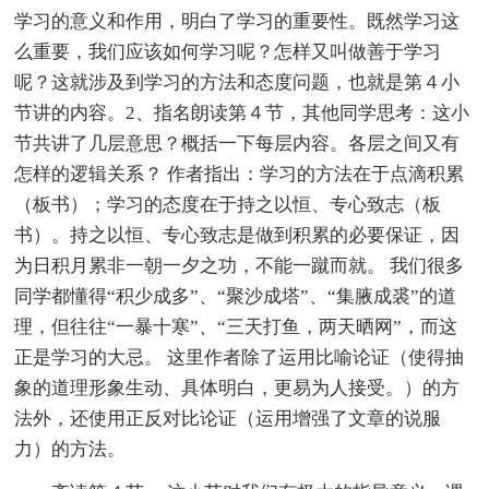
学习的意义和作用，明白了学习的重要性。既然学习这
么重要，我们应该如何学习呢？怎样又叫做善于学习
呢？这就涉及到学习的方法和态度问题，也就是第４小
节讲的内容。2、指名朗读第４节，其他同学思考：这小
节共讲了几层意思？概括一下每层内容。各层之间又有
怎样的逻辑关系？ 作者指出：学习的方法在于点滴积累
（板书）；学习的态度在于持之以恒、专心致志（板
书）。持之以恒、专心致志是做到积累的必要保证，因
为日积月累非一朝一夕之功，不能一蹴而就。 我们很多
同学都懂得“积少成多”、“聚沙成塔”、“集腋成裘”的道
理，但往往“一暴十寒”、“三天打鱼，两天晒网”，而这
正是学习的大忌。 这里作者除了运用比喻论证（使得抽
象的道理形象生动、具体明白，更易为人接受。）的方
法外，还使用正反对比论证（运用增强了文章的说服
力）的方法。