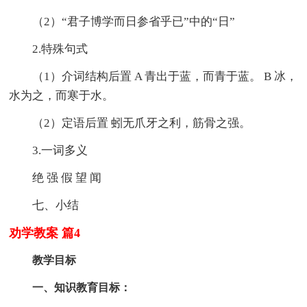
（2）“君子博学而日参省乎已”中的“日”
2.特殊句式
（1）介词结构后置 A 青出于蓝，而青于蓝。 B 冰，
水为之，而寒于水。
（2）定语后置 蚓无爪牙之利，筋骨之强。
3.一词多义
绝 强 假 望 闻
七、小结
劝学教案 篇4
教学目标
一、知识教育目标：