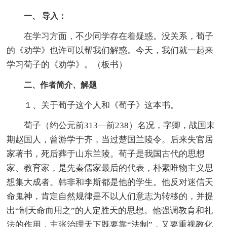
一、 导入：
在学习方面，不少同学存在着疑惑。没关系，荀子
的《劝学》也许可以帮我们解惑。今天，我们就一起来
学习荀子的《劝学》。（板书）
二、作者简介、解题
１、关于荀子这个人和《荀子》这本书。
荀子（约公元前313—前238）名况，字卿，战国末
期赵国人，曾游学于齐，当过楚国兰陵令。后来失官居
家著书，死后葬于山东兰陵。荀子是我国古代的思想
家、教育家，是先秦儒家最后的代表，朴素唯物主义思
想集大成者。韩非和李斯都是他的学生。他反对迷信天
命鬼神，肯定自然规律是不以人们意志为转移的，并提
出“制天命而用之”的人定胜天的思想。他强调教育和礼
法的作用，主张治理天下既要靠“法制”，又要重视教化