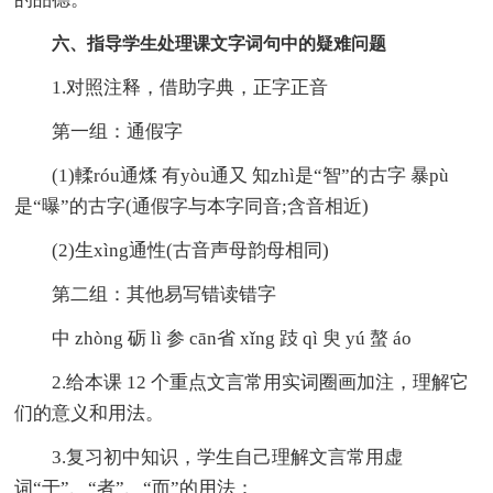
六、指导学生处理课文字词句中的疑难问题
1.对照注释，借助字典，正字正音
第一组：通假字
(1)輮róu通煣 有yòu通又 知zhì是“智”的古字 暴pù
是“曝”的古字(通假字与本字同音;含音相近)
(2)生xìng通性(古音声母韵母相同)
第二组：其他易写错读错字
中 zhòng 砺 lì 参 cān省 xǐng 跂 qì 臾 yú 螯 áo
2.给本课 12 个重点文言常用实词圈画加注，理解它
们的意义和用法。
3.复习初中知识，学生自己理解文言常用虚
词“于”、“者”、“而”的用法：