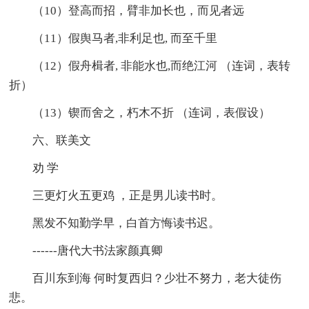
（10）登高而招，臂非加长也，而见者远
（11）假舆马者,非利足也, 而至千里
（12）假舟楫者, 非能水也,而绝江河 （连词，表转
折）
（13）锲而舍之，朽木不折 （连词，表假设）
六、联美文
劝 学
三更灯火五更鸡 ，正是男儿读书时。
黑发不知勤学早，白首方悔读书迟。
------唐代大书法家颜真卿
百川东到海 何时复西归？少壮不努力，老大徒伤
悲。