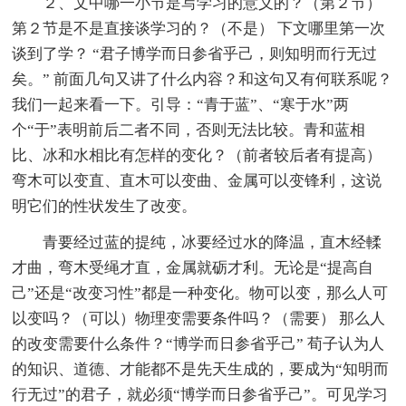
２、文中哪一小节是写学习的意义的？（第２节）
第２节是不是直接谈学习的？（不是） 下文哪里第一次
谈到了学？ “君子博学而日参省乎己，则知明而行无过
矣。” 前面几句又讲了什么内容？和这句又有何联系呢？
我们一起来看一下。引导：“青于蓝”、“寒于水”两
个“于”表明前后二者不同，否则无法比较。青和蓝相
比、冰和水相比有怎样的变化？（前者较后者有提高）
弯木可以变直、直木可以变曲、金属可以变锋利，这说
明它们的性状发生了改变。
青要经过蓝的提纯，冰要经过水的降温，直木经輮
才曲，弯木受绳才直，金属就砺才利。无论是“提高自
己”还是“改变习性”都是一种变化。物可以变，那么人可
以变吗？（可以）物理变需要条件吗？（需要） 那么人
的改变需要什么条件？“博学而日参省乎己” 荀子认为人
的知识、道德、才能都不是先天生成的，要成为“知明而
行无过”的君子，就必须“博学而日参省乎己”。可见学习