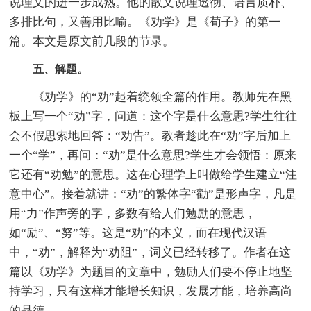
说理文的进一步成熟。他的散文说理透彻、语言质朴、
多排比句，又善用比喻。《劝学》是《荀子》的第一
篇。本文是原文前几段的节录。
五、解题。
《劝学》的“劝”起着统领全篇的作用。教师先在黑
板上写一个“劝”字，问道：这个字是什么意思?学生往往
会不假思索地回答：“劝告”。教者趁此在“劝”字后加上
一个“学”，再问：“劝”是什么意思?学生才会领悟：原来
它还有“劝勉”的意思。这在心理学上叫做给学生建立“注
意中心”。接着就讲：“劝”的繁体字“勸”是形声字，凡是
用“力”作声旁的字，多数有给人们勉励的意思，
如“励”、“努”等。这是“劝”的本义，而在现代汉语
中，“劝”，解释为“劝阻”，词义已经转移了。作者在这
篇以《劝学》为题目的文章中，勉励人们要不停止地坚
持学习，只有这样才能增长知识，发展才能，培养高尚
的品德。