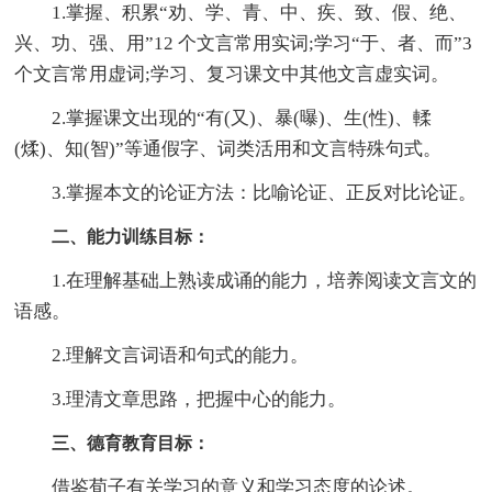
1.掌握、积累“劝、学、青、中、疾、致、假、绝、
兴、功、强、用”12 个文言常用实词;学习“于、者、而”3
个文言常用虚词;学习、复习课文中其他文言虚实词。
2.掌握课文出现的“有(又)、暴(曝)、生(性)、輮
(煣)、知(智)”等通假字、词类活用和文言特殊句式。
3.掌握本文的论证方法：比喻论证、正反对比论证。
二、能力训练目标：
1.在理解基础上熟读成诵的能力，培养阅读文言文的
语感。
2.理解文言词语和句式的能力。
3.理清文章思路，把握中心的能力。
三、德育教育目标：
借鉴荀子有关学习的意义和学习态度的论述。