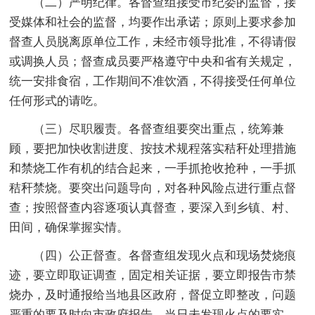
（二）严明纪律。各督查组接受市纪委的监督，接
受媒体和社会的监督，均要作出承诺；原则上要求参加
督查人员脱离原单位工作，未经市领导批准，不得请假
或调换人员；督查成员要严格遵守中央和省有关规定，
统一安排食宿，工作期间不准饮酒，不得接受任何单位
任何形式的请吃。
（三）尽职履责。各督查组要突出重点，统筹兼
顾，要把加快收割进度、按技术规程落实秸秆处理措施
和禁烧工作有机的结合起来，一手抓抢收抢种，一手抓
秸秆禁烧。要突出问题导向，对各种风险点进行重点督
查；按照督查内容逐项认真督查，要深入到乡镇、村、
田间，确保掌握实情。
（四）公正督查。各督查组发现火点和现场焚烧痕
迹，要立即取证调查，固定相关证据，要立即报告市禁
烧办，及时通报给当地县区政府，督促立即整改，问题
严重的要及时向市政府报告。当日未发现火点的要实