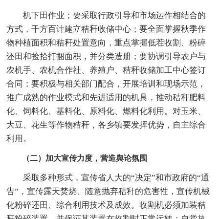
机下田作业；要采取行政引导和市场运作相结合的
方式，千方百计建立秸秆收储中心；要全面掌握秋季作
物种植面积和秸秆处置意向，重点掌握低茬收割、粉碎
还田和捡拾打捆面积，并分类造册；要协调引导农户与
农机手、农机合作社、养殖户、秸秆收储加工中心签订
合同；要积极与相关部门配合，开展培训和现场示范，
推广成熟的作业模式和先进适用的机具，推动秸秆肥料
化、饲料化、基料化、原料化、燃料化利用。对玉米、
大豆、花生等作物秸秆，各乡镇要发挥优势，自主综合
利用。
（二）加大宣传力度，营造舆论氛围
采取多种形式，宣传省人大的“决定”和市政府的“通
告”，宣传露天焚烧、随意抛弃秸秆的危害性，宣传机械
化粉碎还田、综合利用技术及成效。收割机必须加装秸
秆粉碎装置，并保证其装置在收割时正常运转；自觉执