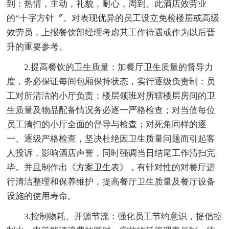
到：热情，主动，礼貌，耐心，周到。此酒店效劳业
的“十字方针〞。对表现优异的员工设立免检楼层或高级
效劳员，上报餐饮部经理考虑其工作待遇或作为以后晋
升的重要参考。
2.提高餐饮的卫生质量：加餐厅卫生质量的督导力
度，务必保证每间包厢保持状态，实行逐级负责制：员
工对所清洁的小厅负责；楼层领班对所辖楼层房间的卫
生质量及物品配备情况务必逐一严格检查；对当值每位
员工清扫的小厅全面的督导与检查；对死角同样的逐
一、逐级严格检查，坚决杜绝因卫生质量问题而引起客
人投诉，影响酒店声誉，同时强调当日结尾工作清扫完
毕。并且制作出《方案卫生表》，有针对性的对餐厅进
行清洁整理和保养维护，提高餐厅卫生质量及餐厅设备
设施的使用寿命。
3.控制物耗、开源节流：强化员工节约意识，提倡控