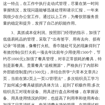
这一特点，在工作中执行走动式管理，尽量在第一时间
掌握情况，发现问题能够迅速处理和请示汇报，一年来
我很少在办公室工作。通过以上工作，为餐饮部服务质
量的稳定和提升，发挥了自己的职能作用。
3、真抓成本促利润。按照部门经理的指示，加强了
低值易耗品的管理，采取了“出有签字、用有去向、损有
记录”等措施，像餐打火机、香巾随处可见的现象得到了
有效控制(仅打火机一项去年比前年少用使用1500个，节
约尽1000元);加强了餐具管理，对非正常损耗的餐具，特
别是新餐具、贵重餐具“追根溯源”，严格执行了内部和
外部赔偿制度(约1500元)，并结合所学“六常本文章共2
页，当前在第2页上一页12管理法”，多次组织员工学习
了如何减少餐具破损的具体方法，起到了积极作用;多次
组织员工对现有设备、用具进行盘点和维修，在掌握设
备、用具使用情况的同时，也提高了利用率和使用寿命;
加强了日常消耗水、电等消费大项的管理，在管理过程