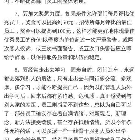
习，不断提高部门员工的整体素质。
7、要加大奖惩力度。如果条件允许部门每月评比优
秀员工，奖金可以提高到50元，招待所每月评比的最佳
员工，奖金可以提高到100元，这样才能更好地体现最佳
优秀员工的价值;以季度为单位超过一次严重警告、或两
次客人投诉、或三次书面警告、或五次口头警告应立即
给予辞退，以保持服务质量和队伍的稳定。
8、要经常走出去学习。固步自封、闭门造车，永远
都会落到别人的后边，只有走出去与同行多交流、多观
摩、多学习，才能不断提高自己，因为以前管理人员外
出学习后，回来后都有紧迫感、危机感，真正感受到与
别人家的差距，员工则感受不到这些，总以为自己可以
了，部分员工确实存在着自满情绪，对新观点、新理
念、新方法接受缓慢，甚至存在抵触情绪。所以今年条
件允许的话，可以多派一些一线骨干服务人员外出学
习，改变部分员工，特别是老员工的思维方式和工作态