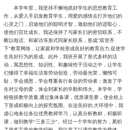
本学年里，我坚持不懈地抓好学生的思想教育工
作，从爱入手启发教育学生，用爱的感情去打开他们的
心灵之门，启迪他们的聪明才智，激励他们的进取心，
使他们茁壮成长。我还保持了与家长们的密切联系，不
断以电话、和家访等形式同家长联系，形成"双管齐
下"教育网络，让家庭和学校形成良好的教育合力,促使学
生良好行为的形成。此外，我班开展了形式多样的活
动，寓思想性、知识性、和趣味性于活动之中，让学生
们懂得了幸福生活靠劳动创造，劳动最光荣，懒惰可
耻，学会感恩，学会尊重各行各业的劳动者；激发了学
生对父母的爱，体会到家长的辛勤和伟大。本学年，学
校狠抓教学质量,通过集体备课，优质课竞赛，使全校上
下形成积极向上的探究氛围。在这良好的.大环境中，我
虚心地各位各位优秀教师学习，认真分析教材，积极听
课，做到教学“三多三少”。经过一个学年的努力，累积
了很多宝贵的教学经验。我注意了以课堂教学为载体，