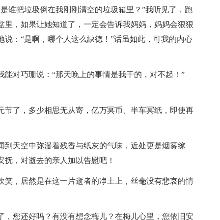
是谁把垃圾倒在我刚刚清空的垃圾箱里？”我听见了，跑
盆里，如果让她知道了，一定会告诉我妈妈，妈妈会狠狠
地说：“是啊，哪个人这么缺德！”话虽如此，可我的内心
。
能对巧珊说：“那天晚上的事情是我干的，对不起！”
节了，多少相思无从寄，亿万冥币、半车冥纸，即使再
到天空中弥漫着残香与纸灰的气味，近处更是烟雾缭
安抚，对逝去的亲人加以告慰吧！
笑，居然是在这一片逝者的净土上，丝毫没有悲哀的情
，您还好吗？有没有想念梅儿？在梅儿心里，您依旧安