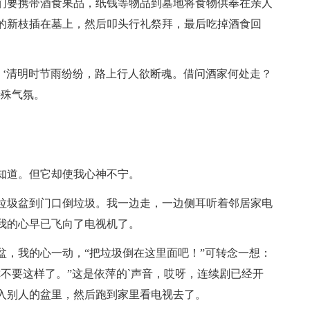
要携带酒食果品，纸钱等物品到墓地将食物供奉在亲人
的新枝插在墓上，然后叩头行礼祭拜，最后吃掉酒食回
‘清明时节雨纷纷，路上行人欲断魂。借问酒家何处走？
特殊气氛。
道。但它却使我心神不宁。
圾盆到门口倒垃圾。我一边走，一边侧耳听着邻居家电
我的心早已飞向了电视机了。
，我的心一动，“把垃圾倒在这里面吧！”可转念一想：
不要这样了。”这是依萍的`声音，哎呀，连续剧已经开
入别人的盆里，然后跑到家里看电视去了。