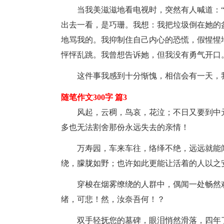
当我美滋滋地看电视时，突然有人喊道：“
出去一看，是巧珊。我想：我把垃圾倒在她的
地骂我的。我抑制住自己内心的恐慌，假惺惺
怦怦乱跳。我曾想告诉她，但我没有勇气开口
这件事我感到十分惭愧，相信会有一天，我
随笔作文300字 篇3
风起，云稠，鸟哀，花泣；不日又要到中元
多也无法割舍那份永远失去的亲情！
万寿园，车来车往，络绎不绝，远远就能闻
绕，朦胧如野；也许如此更能让活着的人以之
穿梭在烟雾缭绕的人群中，偶闻一处畅然欢
绪，可悲！然，汝奈吾何！？
双手轻抚您的墓碑，眼泪悄然滑落，四年了