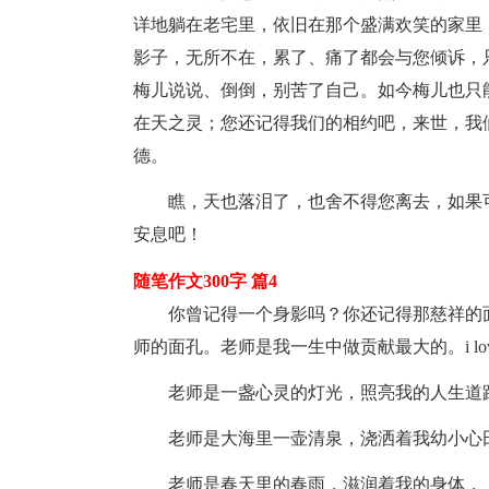
详地躺在老宅里，依旧在那个盛满欢笑的家里
影子，无所不在，累了、痛了都会与您倾诉，
梅儿说说、倒倒，别苦了自己。如今梅儿也只
在天之灵；您还记得我们的相约吧，来世，我
德。
瞧，天也落泪了，也舍不得您离去，如果可
安息吧！
随笔作文300字 篇4
你曾记得一个身影吗？你还记得那慈祥的面
师的面孔。老师是我一生中做贡献最大的。i love y
老师是一盏心灵的灯光，照亮我的人生道
老师是大海里一壶清泉，浇洒着我幼小心
老师是春天里的春雨，滋润着我的身体，