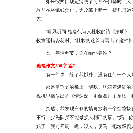
如果按照旧规定清明节习俗在扫墓时，人们
坟前在将纸钱焚化，为坟墓上新土，折几只嫩
家。
‘听风听雨’指唐代诗人杜牧的诗《清明》：
牧童遥指杏花村。“杜牧的这首诗写出了这种
又一年清明节，你在缅怀着谁？
随笔作文300字 篇2
有一件事，除了我以外，没有任何一个人知
那是星期五的晚上，我吃力地端着满满的垃
视机里播放出的《情深深，雨蒙蒙》主题歌。
突然，我发现左侧的墙角放着一个空垃圾盆
不行，少先队员不能做损人利己的事。“妈，你
始了！我向四周一瞧，没人，便马上把垃圾倒