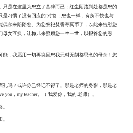
，只是在这里为您立了墓碑而已；红尘陌路到处都是您的
只是习惯了没有回应的`对答；您也一样，有所不快也与
能偶尔来陪陪您、为您祭祀焚香寄冥币了，以此来告慰您
们母女互换，让梅儿来照顾您一生一世，以报答您的恩
能，我愿用一切再换回您我无时无刻都思念的母亲！您
孔吗？或许你已经记不得了。那是老师的身影，那是老
ou，my teacher。（ 我爱你，我的.老师）。
路。
田。