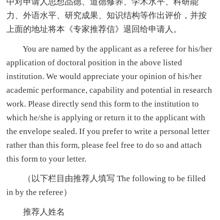
中对申请人思想品德、道德修养、学术水平、科研能
力、外语水平、研究成果、知识结构等作出评价，并按
上面的地址将本《专家推荐信》退回给申请人。
You are named by the applicant as a referee for his/her
application of doctoral position in the above listed
institution. We would appreciate your opinion of his/her
academic performance, capability and potential in research
work. Please directly send this form to the institution to
which he/she is applying or return it to the applicant with
the envelope sealed. If you prefer to write a personal letter
rather than this form, please feel free to do so and attach
this form to your letter.
（以下栏目由推荐人填写 The following to be filled
in by the referee）
推荐人姓名