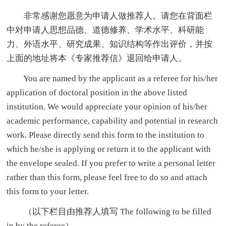
非常感谢您愿意为申请人做推荐人。请您在背面栏
中对申请人思想品德、道德修养、学术水平、科研能
力、外语水平、研究成果、知识结构等作出评价，并按
上面的地址将本《专家推荐信》退回给申请人。
You are named by the applicant as a referee for his/her
application of doctoral position in the above listed
institution. We would appreciate your opinion of his/her
academic performance, capability and potential in research
work. Please directly send this form to the institution to
which he/she is applying or return it to the applicant with
the envelope sealed. If you prefer to write a personal letter
rather than this form, please feel free to do so and attach
this form to your letter.
（以下栏目由推荐人填写 The following to be filled
in by the referee）