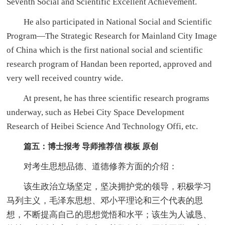
Seventh Social and Scientific Excellent Achievement.
He also participated in National Social and Scientific
Program—The Strategic Research for Mainland City Image
of China which is the first national social and scientific
research program of Handan been reported, approved and
very well received country wide.
At present, he has three scientific research programs
underway, such as Hebei City Space Development
Research of Heibei Science And Technology Offi, etc.
篇五：博士报考 导师推荐信 模板 原创
对考生思想品德、道德修养方面的介绍：
该生政治立场坚定，坚决拥护党的领导，积极学习
马列主义，毛泽东思想、邓小平理论和三个代表的思
想，不断提高自己的思想觉悟和水平；该生为人诚恳、