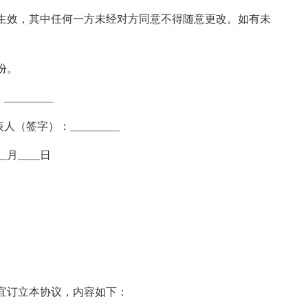
效，其中任何一方未经对方同意不得随意更改。如有未
份。
_______
（签字）：_________
__月____日
订立本协议，内容如下：