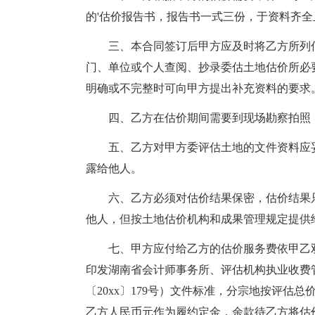
的'估价报告书，报告书一式三份，于资料齐
三、本合同签订后甲方应及时将乙方所列估
门、单位或个人查阅、抄录委估土地估价所必
明确或不完整时可向甲方提出补充资料的要求
四、乙方在估价期间需要到现场勘察拍照，
五、乙方对甲方委评估土地的文件资料应妥
露给他人。
六、乙方必须对估价结果保密，估价结果只
他人，但按土地估价机构和成果管理规定提供
七、甲方应付给乙方的估价服务费依甲乙双
印发湖南省会计师事务所、评估机构执业收费
〔20xx〕179号）文件标准，分宗地按评估
乙方人民币元作为履约定金，余款待乙方将估