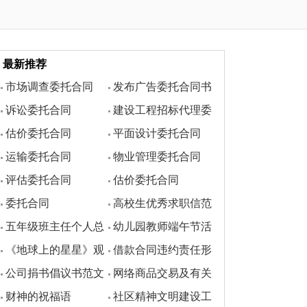
最新推荐
市场调查委托合同
发布广告委托合同书
诉讼委托合同
建设工程招标代理委
估价委托合同
平面设计委托合同
托合同
运输委托合同
物业管理委托合同
评估委托合同
估价委托合同
委托合同
高校生优秀求职信范
五年级班主任个人总
幼儿园教师端午节活
文汇编
《地球上的星星》观
借款合同违约责任形
结
动方案
公司捐书倡议书范文
网络商品交易及有关
后感500字
式
财神的祝福语
社区精神文明建设工
服务行为管理暂行办