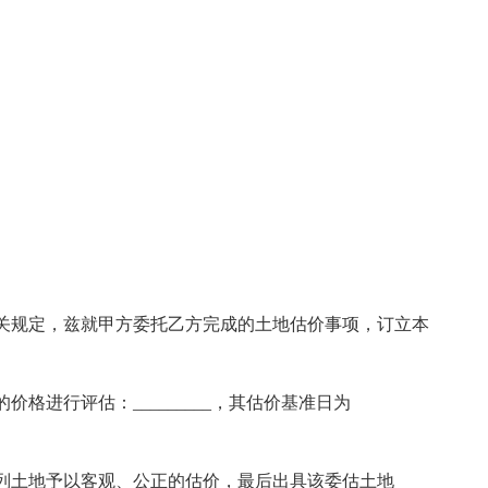
）
）
规定，兹就甲方委托乙方完成的土地估价事项，订立本
进行评估：_________，其估价基准日为
土地予以客观、公正的估价，最后出具该委估土地