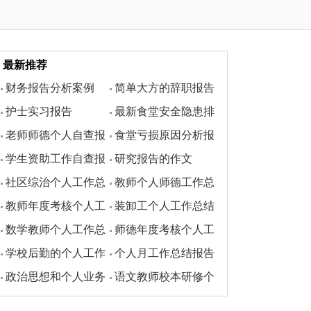
最新推荐
财务报告分析案例
简单大方的辞职报告
护士实习报告
最新食堂安全隐患排
老师师德个人自查报
食堂亏损原因分析报
查报告
学生资助工作自查报
研究报告的作文
告
告
社区综治个人工作总
教师个人师德工作总
告
教师年度考核个人工
装卸工个人工作总结
结
结
数学教师个人工作总
师德年度考核个人工
作总结
学校后勤的个人工作
个人月工作总结报告
结
作总结
政治思想和个人业务
语文教师校本研修个
总结范文
7篇
工作总结
人工作总结