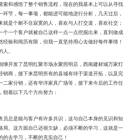
摸索和感悟了整个销售流程，现在的我基本上可以从寻找
一环节，每一事项，都能进可能地进行分析，几天过后，
来就是个耐不住寂寞的人，喜欢与人打交道，喜欢社交；
一个一个客户就被自己这样一点一点挖掘出来，直到做成
然经验和阅历有限，但我一直坚持用心去做好每件事情！
的人。
继开发了昆明红聚市场永聚照明店，西南建材城万家灯
经销商，接下来昆明所有的县城有待于渠道开拓，以及完
一二家分销，还有华洋家具广场等，接下来今后的工作任
，朝着以下几个方向努力：
员总是能与客户有许多共识，这与自己本身的见识和知
格局。这方面自己还很欠缺，必须不断的学习，这就是一
的的去学习，不断的充实自己！