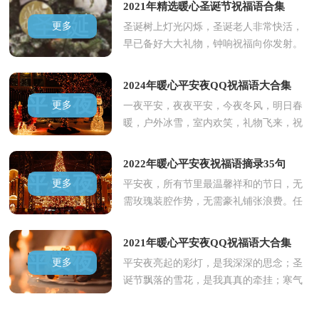
2021年精选暖心圣诞节祝福语合集
更多
圣诞树上灯光闪烁，圣诞老人非常快活，
早已备好大大礼物，钟响祝福向你发射。
愿你圣诞唱着小曲哼着小歌，幸..
2024年暖心平安夜QQ祝福语大合集
更多
一夜平安，夜夜平安，今夜冬风，明日春
暖，户外冰雪，室内欢笑，礼物飞来，祝
福声起。今夜是平安夜，祝你万..
2022年暖心平安夜祝福语摘录35句
更多
平安夜，所有节里最温馨祥和的节日，无
需玫瑰装腔作势，无需豪礼铺张浪费。任
何礼物都不如祝你平平安安实惠..
2021年暖心平安夜QQ祝福语大合集
更多
平安夜亮起的彩灯，是我深深的思念；圣
诞节飘落的雪花，是我真真的牵挂；寒气
中流露的气息，都有我满满的祝..