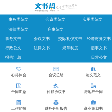
事务类范文
会议类范文
实用类范文
法律类范文
启事范文
事务文书
会议文书
交际礼仪文书
经济财务文书
行政公文
法律文书
规章制度
启事文书
报告汇总
日常公文
心得体会
会议总结
论文范文
合同汇总
仲裁协议书
房地产合同
工作简报
财务分析报告
商业策划书