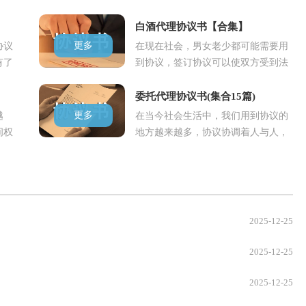
么写
法律效力，确立某种法律关系。那么
写协..
白酒代理协议书【合集】
更多
协议
在现在社会，男女老少都可能需要用
有了
到协议，签订协议可以使双方受到法
吗？
律的保护。那么你真正懂得怎么写好
协议..
委托代理协议书(集合15篇)
更多
越
在当今社会生活中，我们用到协议的
间权
地方越来越多，协议协调着人与人，
拟定
人与事之间的关系。那么相关的协议
到底..
2025-12-25
2025-12-25
2025-12-25