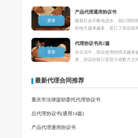
法律依靠。一起来参考协议是怎
的吧..
产品代理通用协议书
更多
随着社会不断地进步，我们用到
的地方越来越多，签订了协议就
法律依靠。大家知道协议的格式
以下..
代理协议书共2篇
更多
在生活中，协议使用的情况越来
多，协议的签订是双方或数方之
利义务的最好规范。到底应如何
协议呢..
最新代理合同推荐
重庆市法律援助委托代理协议书
总代理协议书(通用14篇)
产品代理通用协议书