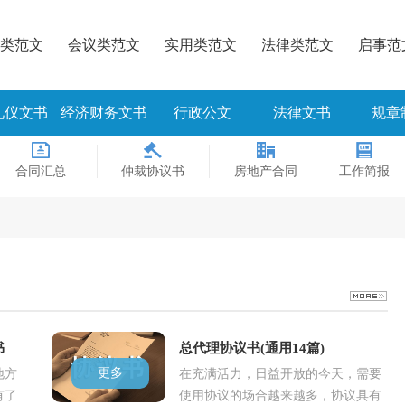
类范文
会议类范文
实用类范文
法律类范文
启事范
礼仪文书
经济财务文书
行政公文
法律文书
规章
合同汇总
仲裁协议书
房地产合同
工作简报
书
总代理协议书(通用14篇)
更多
地方
在充满活力，日益开放的今天，需要
有了
使用协议的场合越来越多，协议具有