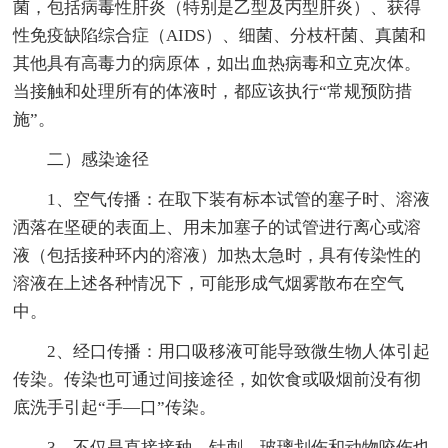
菌，包括病毒性肝炎（特别是乙型及丙型肝炎）、获得
性免疫缺陷综合症（AIDS）、细菌、分枝杆菌、真菌和
其他具有高毒力的病原体，如出血热病毒和立克次体。
当接触和处理所有的体液时，都应该执行“常规预防措
施”。
二）感染途径
1、空气传播：在取下装有标本试管的塞子时、溶液
洒落在坚硬的表面上、用未加塞子的试管进行离心或溶
液（包括接种环内的溶液）加热太急时，具有传染性的
溶液在上述各种情况下，可能形成气烟雾散布在空气
中。
2、经口传播：用口吸移液可能导致微生物人体引起
传染。传染也可通过间接途径，如饮食或吸烟前没有彻
底洗手引起“手—口”传染。
3、不仅是直接接种，针刺、玻璃划伤和动物咬伤也